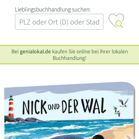
L‍i‍e‍b‍l‍i‍n‍g‍s‍b‍u‍c‍h‍h‍a‍n‍d‍l‍u‍n‍g‍ ‍s‍u‍c‍h‍e‍n‍:‍
Bei
genialokal.de
kaufen Sie online bei Ihrer lokalen
Buchhandlung!