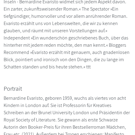
Inseln - Bernardine Evaristo widmet sich jedem Aspekt davon.
Ein zarter, zukunftsweisender Roman.« The Spectator »Ein
tiefgründiger, humorvoller und vor allem anrührender Roman.
Evaristo erzählt uns von Lebenswelten, die wir zu kennen
glauben, und räumt mit unseren Vorstellungen auf.«
Independent »Ein wunderschön geschriebenes Buch, über das
hinterher mit jedem reden möchte, den man kennt.« Bloggers
Recommend »Evaristo erzählt mit genauem, auch gnadenlosen
Blick, pointiert und ironisch von den Dingen, die zu lange im
Schatten standen und bis heute stehen.« ttt
Portrait
Bernardine Evaristo, geboren 1959, wuchs als viertes von acht
Kindern in London auf. Sie ist Professorin für Kreatives
Schreiben an der Brunel University London und Präsidentin der
Royal Society of Literature. Sie gewann als erste Schwarze
Autorin den Booker-Preis für ihren Bestsellerroman Mädchen,
Frau etc. (2021). Außerdem bei Tropen erschienen: Manifesto.