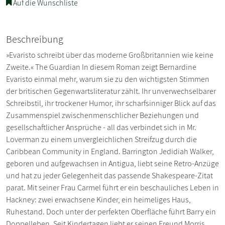
Auf die Wunschliste
Beschreibung
»Evaristo schreibt über das moderne Großbritannien wie keine
Zweite.« The Guardian In diesem Roman zeigt Bernardine
Evaristo einmal mehr, warum sie zu den wichtigsten Stimmen
der britischen Gegenwartsliteratur zählt. Ihr unverwechselbarer
Schreibstil, ihr trockener Humor, ihr scharfsinniger Blick auf das
Zusammenspiel zwischenmenschlicher Beziehungen und
gesellschaftlicher Ansprüche - all das verbindet sich in Mr.
Loverman zu einem unvergleichlichen Streifzug durch die
Caribbean Community in England. Barrington Jedidiah Walker,
geboren und aufgewachsen in Antigua, liebt seine Retro-Anzüge
und hat zu jeder Gelegenheit das passende Shakespeare-Zitat
parat. Mit seiner Frau Carmel führt er ein beschauliches Leben in
Hackney: zwei erwachsene Kinder, ein heimeliges Haus,
Ruhestand. Doch unter der perfekten Oberfläche führt Barry ein
Doppelleben. Seit Kindertagen liebt er seinen Freund Morris,