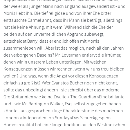
der wie er als junger Mann nach England ausgewandert ist - und
Morris liebt ihn. Die tief religiöse und von ihrer Ehe bitter
enttäuschte Carmel ahnt, dass ihr Mann sie betrügt, allerdings
hat sie keine Ahnung, mit wem. Während sich die Ehe der
beiden auf den unvermeidlichen Abgrund zubewegt,
entscheidet Barry, dass er endlich offen mit Morris
zusammenleben will. Aber ist das möglich, nach all den Jahren
des verborgenen Daseins? Mr. Loverman entlarvt die Irrtümer,
denen wir in unserem Leben unterliegen. Mit welchen
Konsequenzen müssen wir rechnen, wenn wir uns treu bleiben
wollen? Und was, wenn die Angst vor diesen Konsequenzen
einfach zu groß ist? »Wer Evaristos Bücher noch nicht kennt,
sollte das unbedingt ändern - sie schreibt über das moderne
Großbritannien wie keine Zweite.« The Guardian »Eine brillante
und - wie Mr. Barrington Walker, Esq. selbst zugegeben haben
könnte - ausgesprochen kluge Charakterstudie des modernen
London.« Independent on Sunday »Das Schreckgespenst
Homosexualität hat eine lange Tradition auf den Westindischen