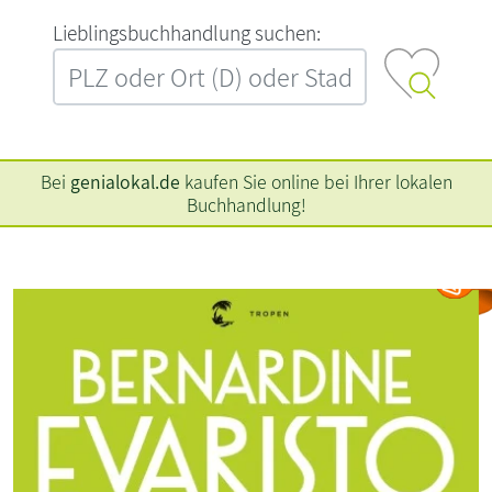
L‍i‍e‍b‍l‍i‍n‍g‍s‍b‍u‍c‍h‍h‍a‍n‍d‍l‍u‍n‍g‍ ‍s‍u‍c‍h‍e‍n‍:‍
Bei
genialokal.de
kaufen Sie online bei Ihrer lokalen
Buchhandlung!