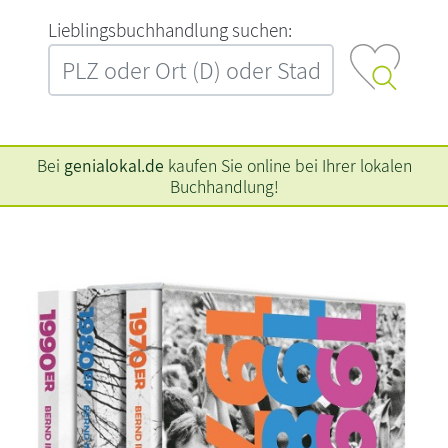
L‍i‍e‍b‍l‍i‍n‍g‍s‍b‍u‍c‍h‍h‍a‍n‍d‍l‍u‍n‍g‍ ‍s‍u‍c‍h‍e‍n‍:‍
Bei
genialokal.de
kaufen Sie online bei Ihrer lokalen
Buchhandlung!