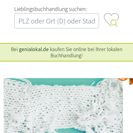
L‍i‍e‍b‍l‍i‍n‍g‍s‍b‍u‍c‍h‍h‍a‍n‍d‍l‍u‍n‍g‍ ‍s‍u‍c‍h‍e‍n‍:‍
Bei
genialokal.de
kaufen Sie online bei Ihrer lokalen
Buchhandlung!