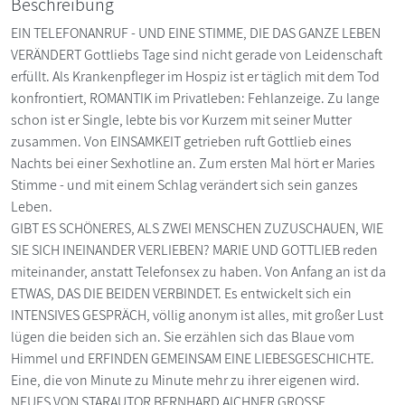
Beschreibung
EIN TELEFONANRUF - UND EINE STIMME, DIE DAS GANZE LEBEN
VERÄNDERT Gottliebs Tage sind nicht gerade von Leidenschaft
erfüllt. Als Krankenpfleger im Hospiz ist er täglich mit dem Tod
konfrontiert, ROMANTIK im Privatleben: Fehlanzeige. Zu lange
schon ist er Single, lebte bis vor Kurzem mit seiner Mutter
zusammen. Von EINSAMKEIT getrieben ruft Gottlieb eines
Nachts bei einer Sexhotline an. Zum ersten Mal hört er Maries
Stimme - und mit einem Schlag verändert sich sein ganzes
Leben.
GIBT ES SCHÖNERES, ALS ZWEI MENSCHEN ZUZUSCHAUEN, WIE
SIE SICH INEINANDER VERLIEBEN? MARIE UND GOTTLIEB reden
miteinander, anstatt Telefonsex zu haben. Von Anfang an ist da
ETWAS, DAS DIE BEIDEN VERBINDET. Es entwickelt sich ein
INTENSIVES GESPRÄCH, völlig anonym ist alles, mit großer Lust
lügen die beiden sich an. Sie erzählen sich das Blaue vom
Himmel und ERFINDEN GEMEINSAM EINE LIEBESGESCHICHTE.
Eine, die von Minute zu Minute mehr zu ihrer eigenen wird.
NEUES VON STARAUTOR BERNHARD AICHNER GROSSE