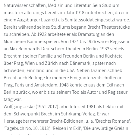
Naturwissenschaften, Medizin und Literatur. Sein Studium
musste er allerdings bereits im Jahr 1918 unterbrechen, da er in
einem Augsburger Lazarett als Sanitätssoldat eingesetzt wurde.
Bereits während seines Studiums begann Brecht Theaterstücke
zu schreiben. Ab 1922 arbeitete er als Dramaturg an den
Münchener Kammerspielen. Von 1924 bis 1926 war er Regisseur
an Max Reinhardts Deutschem Theater in Berlin. 1933 verließ
Brecht mit seiner Familie und Freunden Berlin und flüchtete
über Prag, Wien und Zürich nach Dänemark, später nach
Schweden, Finnland und in die USA. Neben Dramen schrieb
Brecht auch Beiträge für mehrere Emigrantenzeitschriften in
Prag, Paris und Amsterdam. 1948 kehrte er aus dem Exil nach
Berlin zurück, wo er bis zu seinem Tod als Autor und Regisseur
tätig war.
Wolfgang Jeske (1951-2012) arbeitete seit 1981 als Lektor mit
dem Schwerpunkt Brecht im Suhrkamp Verlag. Er war
Herausgeber mehrerer Brecht-Editionen, u. a. 'Brechts Romane',
'Tagebuch No. 10. 1913', 'Reisen im Exil', 'Die unwürdige Greisin