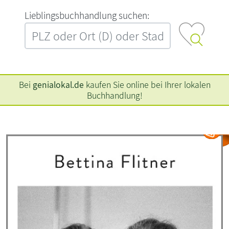
L‍i‍e‍b‍l‍i‍n‍g‍s‍b‍u‍c‍h‍h‍a‍n‍d‍l‍u‍n‍g‍ ‍s‍u‍c‍h‍e‍n‍:‍
Bei
genialokal.de
kaufen Sie online bei Ihrer lokalen
Buchhandlung!