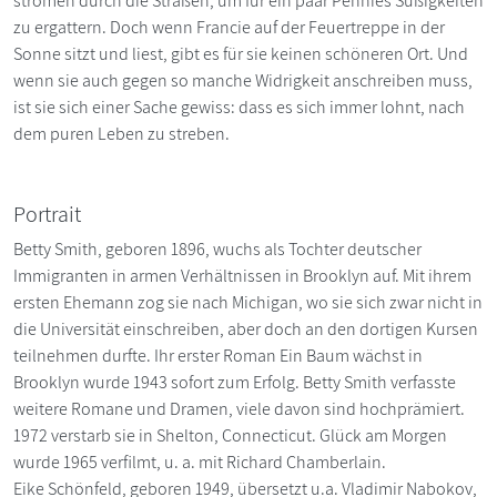
strömen durch die Straßen, um für ein paar Pennies Süßigkeiten
zu ergattern. Doch wenn Francie auf der Feuertreppe in der
Sonne sitzt und liest, gibt es für sie keinen schöneren Ort. Und
wenn sie auch gegen so manche Widrigkeit anschreiben muss,
ist sie sich einer Sache gewiss: dass es sich immer lohnt, nach
dem puren Leben zu streben.
Portrait
Betty Smith, geboren 1896, wuchs als Tochter deutscher
Immigranten in armen Verhältnissen in Brooklyn auf. Mit ihrem
ersten Ehemann zog sie nach Michigan, wo sie sich zwar nicht in
die Universität einschreiben, aber doch an den dortigen Kursen
teilnehmen durfte. Ihr erster Roman Ein Baum wächst in
Brooklyn wurde 1943 sofort zum Erfolg. Betty Smith verfasste
weitere Romane und Dramen, viele davon sind hochprämiert.
1972 verstarb sie in Shelton, Connecticut. Glück am Morgen
wurde 1965 verfilmt, u. a. mit Richard Chamberlain.
Eike Schönfeld, geboren 1949, übersetzt u.a. Vladimir Nabokov,