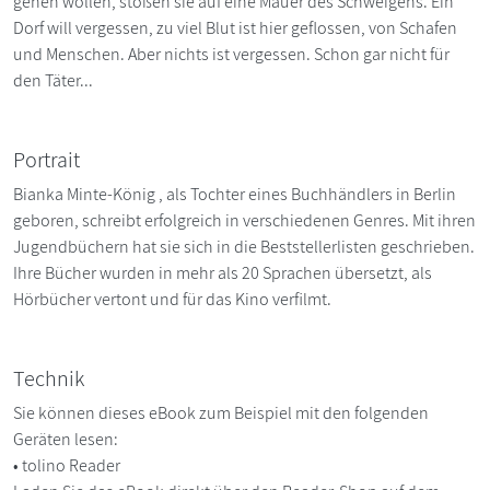
gehen wollen, stoßen sie auf eine Mauer des Schweigens. Ein
Dorf will vergessen, zu viel Blut ist hier geflossen, von Schafen
und Menschen. Aber nichts ist vergessen. Schon gar nicht für
den Täter...
Portrait
Bianka Minte-König , als Tochter eines Buchhändlers in Berlin
geboren, schreibt erfolgreich in verschiedenen Genres. Mit ihren
Jugendbüchern hat sie sich in die Beststellerlisten geschrieben.
Ihre Bücher wurden in mehr als 20 Sprachen übersetzt, als
Hörbücher vertont und für das Kino verfilmt.
Technik
Sie können dieses eBook zum Beispiel mit den folgenden
Geräten lesen:
• tolino Reader