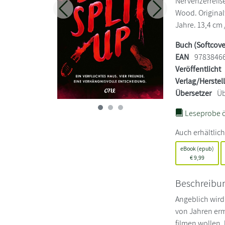
Nervenzerreiße
Wood. Originalt
Zurück
Weiter
Jahre. 13,4 cm 
Buch (Softcove
EAN
9783846
Veröffentlicht
Verlag/Herstel
Übersetzer
Üb
Leseprobe ö
Auch erhältlich
eBook (epub)
€
9,99
Beschreibu
Angeblich wird
von Jahren erm
filmen wollen