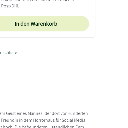
Post/DHL)
In den Warenkorb
nschliste
em Geist eines Mannes, der dort vor Hunderten
e Freundin in dem Horrorhaus für Social Media
t hoch. Die befreundeten Jugendlichen Cam,