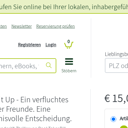
fen Sie online bei Ihrer lokalen
, inhabergefü
sten
Newsletter
Reservierung prüfen
0
Registrieren
Login
L‍i‍e‍b‍l‍i‍n‍g‍s‍b
Stöbern
€
15
it Up - Ein verfluchtes
er Freunde. Eine
isvolle Entscheidung.
Arti