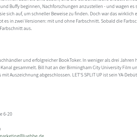
und Buffy beginnen, Nachforschungen anzustellen - und wagen es sch
sie sich auf, um schneller Beweise zu finden. Doch war das wirklich 
t es in zwei Versionen: mit und ohne Farbschnitt. Sobald die Farbsch
arbschnitt aus.
uchhändler und erfolgreicher BookToker. In weniger als drei Jahren h
Kanal gesammelt. Bill hat an der Birmingham City University Film 
ts mit Auszeichnung abgeschlossen. LET'S SPLIT UP ist sein YA-Debüt
e 6-20
n
nmarketing@luebbe.de