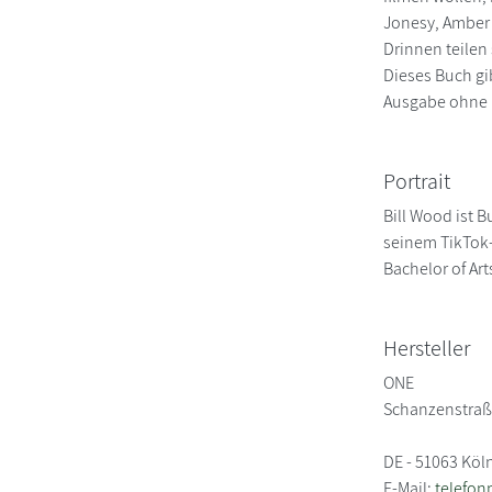
Jonesy, Amber 
Drinnen teilen 
Dieses Buch gib
Ausgabe ohne F
Portrait
Bill Wood ist B
seinem TikTok-
Bachelor of Ar
Hersteller
ONE
Schanzenstraß
DE - 51063 Köl
E-Mail:
telefo