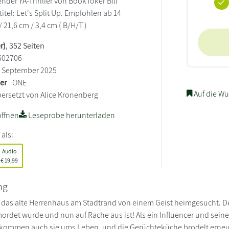
nder YA-Thriller von BookToker Bill
itel: Let's Split Up. Empfohlen ab 14
/ 21,6 cm / 3,4 cm ( B/H/T )
r)
, 352 Seiten
602706
September 2025
ler
ONE
Auf die Wu
ersetzt von Alice Kronenberg
ffnen
Leseprobe herunterladen
 als:
Audio
€
19,99
ng
 das alte Herrenhaus am Stadtrand von einem Geist heimgesucht. D
ordet wurde und nun auf Rache aus ist! Als ein Influencer und sein
, kommen auch sie ums Leben, und die Gerüchteküche brodelt erneu