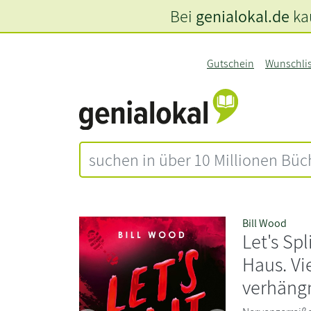
Bei
genialokal.de
kau
Gutschein
Wunschli
Bill Wood
Let's Spl
Haus. Vi
verhängn