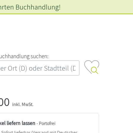
hrten
Buchhandlung!
‍u‍c‍h‍h‍a‍n‍d‍l‍u‍n‍g‍ ‍s‍u‍c‍h‍e‍n‍:‍
,00
inkl. MwSt.
kel liefern lassen
- Portofrei
Sofort lieferbar
(Versand mit Deutscher