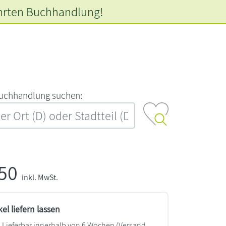
hrten
Buchhandlung!
‍u‍c‍h‍h‍a‍n‍d‍l‍u‍n‍g‍ ‍s‍u‍c‍h‍e‍n‍:‍
,50
inkl. MwSt.
kel liefern lassen
Lieferbar innerhalb von 6 Wochen
(Versand