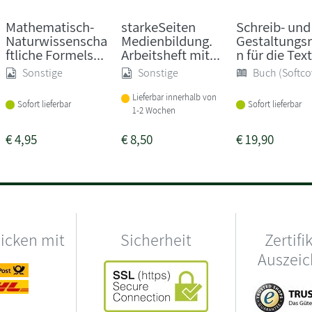
Mathematisch-
starkeSeiten
Schreib- und
Naturwissenscha
Medienbildung.
Gestaltungsr
ftliche Formels...
Arbeitsheft mit...
n für die Text
Sonstige
Sonstige
Buch (Softco
Lieferbar innerhalb von
Sofort lieferbar
Sofort lieferbar
1-2 Wochen
€
4,95
€
8,50
€
19,90
hicken mit
Sicherheit
Zertifi
Auszei