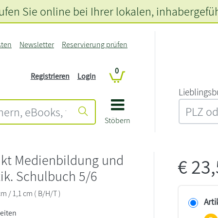
fen Sie online bei Ihrer lokalen
, inhabergefü
sten
Newsletter
Reservierung prüfen
0
Registrieren
Login
L‍i‍e‍b‍l‍i‍n‍g‍s‍b
Stöbern
nkt Medienbildung und
€
23
ik. Schulbuch 5/6
cm / 1,1 cm ( B/H/T )
Arti
Seiten