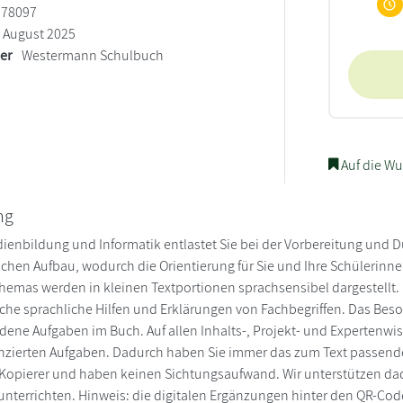
878097
August 2025
ler
Westermann Schulbuch
Auf die Wu
ng
ienbildung und Informatik entlastet Sie bei der Vorbereitung und Du
ichen Aufbau, wodurch die Orientierung für Sie und Ihre Schülerinnen
Themas werden in kleinen Textportionen sprachsensibel dargestellt
liche sprachliche Hilfen und Erklärungen von Fachbegriffen. Das Be
ene Aufgaben im Buch. Auf allen Inhalts-, Projekt- und Expertenwiss
enzierten Aufgaben. Dadurch haben Sie immer das zum Text passend
Kopierer und haben keinen Sichtungsaufwand. Wir unterstützen da
 unterrichten. Hinweis: die digitalen Ergänzungen hinter den QR-Cod