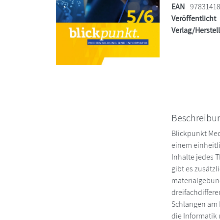
EAN
9783141
Veröffentlicht
Verlag/Herstel
Beschreibu
Blickpunkt Med
einem einheitl
Inhalte jedes 
gibt es zusätz
materialgebund
dreifachdiffer
Schlangen am 
die Informatik