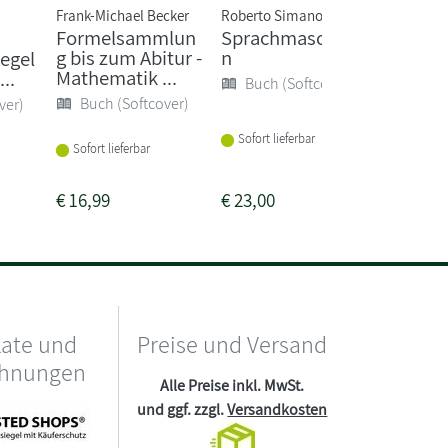
Frank-Michael Becker
Roberto Simanowski
Arno Stro
Formelsammlun
Sprachmaschine
Happy 
g bis zum Abitur -
n
Die per
egel
Mathematik ...
Auszeit.
...
Buch (Softcover)
Buch (Softcover)
Buch 
ver)
Sofort lieferbar
Lieferba
Sofort lieferbar
Wochen
€
16,99
€
23,00
€
18,00
kate und
Preise und Versand
chnungen
Alle Preise inkl. MwSt.
und ggf. zzgl.
Versandkosten