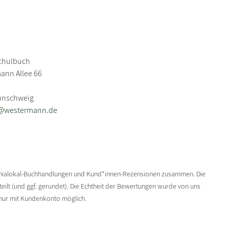
chulbuch
ann Allee 66
aunschweig
e@westermann.de
enialokal-Buchhandlungen und Kund*innen-Rezensionen zusammen. Die
ilt (und ggf. gerundet). Die Echtheit der Bewertungen wurde von uns
 nur mit Kundenkonto möglich.