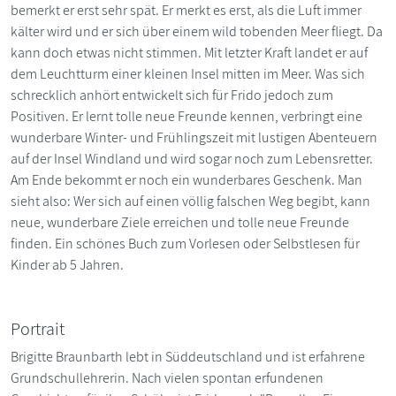
bemerkt er erst sehr spät. Er merkt es erst, als die Luft immer
kälter wird und er sich über einem wild tobenden Meer fliegt. Da
kann doch etwas nicht stimmen. Mit letzter Kraft landet er auf
dem Leuchtturm einer kleinen Insel mitten im Meer. Was sich
schrecklich anhört entwickelt sich für Frido jedoch zum
Positiven. Er lernt tolle neue Freunde kennen, verbringt eine
wunderbare Winter- und Frühlingszeit mit lustigen Abenteuern
auf der Insel Windland und wird sogar noch zum Lebensretter.
Am Ende bekommt er noch ein wunderbares Geschenk. Man
sieht also: Wer sich auf einen völlig falschen Weg begibt, kann
neue, wunderbare Ziele erreichen und tolle neue Freunde
finden. Ein schönes Buch zum Vorlesen oder Selbstlesen für
Kinder ab 5 Jahren.
Portrait
Brigitte Braunbarth lebt in Süddeutschland und ist erfahrene
Grundschullehrerin. Nach vielen spontan erfundenen