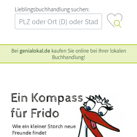
L‍i‍e‍b‍l‍i‍n‍g‍s‍b‍u‍c‍h‍h‍a‍n‍d‍l‍u‍n‍g‍ ‍s‍u‍c‍h‍e‍n‍:‍
Bei
genialokal.de
kaufen Sie online bei Ihrer lokalen
Buchhandlung!