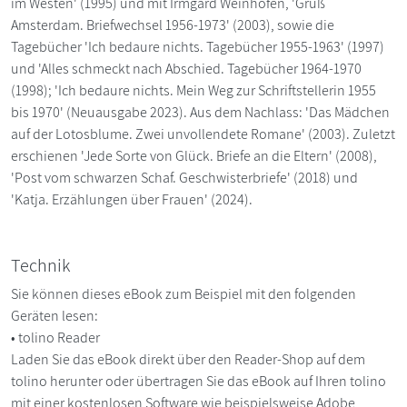
im Westen' (1995) und mit Irmgard Weinhofen, 'Grüß
Amsterdam. Briefwechsel 1956-1973' (2003), sowie die
Tagebücher 'Ich bedaure nichts. Tagebücher 1955-1963' (1997)
und 'Alles schmeckt nach Abschied. Tagebücher 1964-1970
(1998); 'Ich bedaure nichts. Mein Weg zur Schriftstellerin 1955
bis 1970' (Neuausgabe 2023). Aus dem Nachlass: 'Das Mädchen
auf der Lotosblume. Zwei unvollendete Romane' (2003). Zuletzt
erschienen 'Jede Sorte von Glück. Briefe an die Eltern' (2008),
'Post vom schwarzen Schaf. Geschwisterbriefe' (2018) und
'Katja. Erzählungen über Frauen' (2024).
Technik
Sie können dieses eBook zum Beispiel mit den folgenden
Geräten lesen:
• tolino Reader
Laden Sie das eBook direkt über den Reader-Shop auf dem
tolino herunter oder übertragen Sie das eBook auf Ihren tolino
mit einer kostenlosen Software wie beispielsweise Adobe