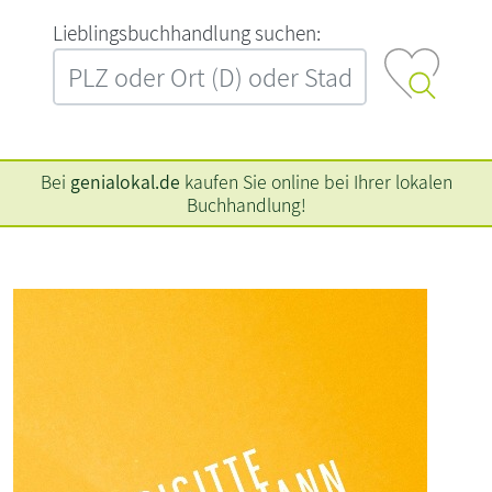
L‍i‍e‍b‍l‍i‍n‍g‍s‍b‍u‍c‍h‍h‍a‍n‍d‍l‍u‍n‍g‍ ‍s‍u‍c‍h‍e‍n‍:‍
Bei
genialokal.de
kaufen Sie online bei Ihrer lokalen
Buchhandlung!