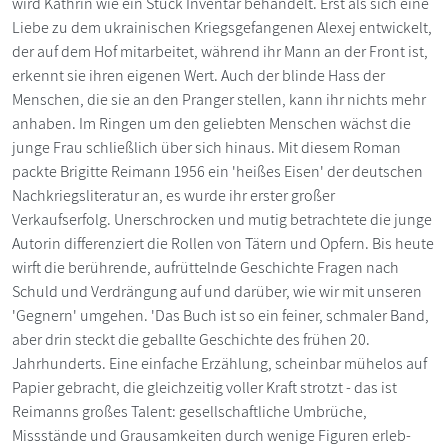
wird Kathrin wie ein Stück Inventar behandelt. Erst als sich eine
Liebe zu dem ukrainischen Kriegsgefangenen Alexej entwickelt,
der auf dem Hof mitarbeitet, während ihr Mann an der Front ist,
erkennt sie ihren eigenen Wert. Auch der blinde Hass der
Menschen, die sie an den Pranger stellen, kann ihr nichts mehr
anhaben. Im Ringen um den geliebten Menschen wächst die
junge Frau schließlich über sich hinaus. Mit diesem Roman
packte Brigitte Reimann 1956 ein 'heißes Eisen' der deutschen
Nachkriegsliteratur an, es wurde ihr erster großer
Verkaufserfolg. Unerschrocken und mutig betrachtete die junge
Autorin differenziert die Rollen von Tätern und Opfern. Bis heute
wirft die berührende, aufrüttelnde Geschichte Fragen nach
Schuld und Verdrängung auf und darüber, wie wir mit unseren
'Gegnern' umgehen. 'Das Buch ist so ein feiner, schmaler Band,
aber drin steckt die geballte Geschichte des frühen 20.
Jahrhunderts. Eine einfache Erzählung, scheinbar mühelos auf
Papier gebracht, die gleichzeitig voller Kraft strotzt - das ist
Reimanns großes Talent: gesellschaftliche Umbrüche,
Missstände und Grausamkeiten durch wenige Figuren erleb-