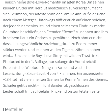
Tierisch heiße Boys-Love-Romantik im alten Korea Um seinen
kleinen Bruder mit Tierblut medizinisch zu versorgen, macht
sich Geumhoo, der älteste Sohn der Familie Ahn, auf die Suche
nach einem Metzger. Unterwegs trifft er auch auf einen solchen,
der jedoch namenlos ist und einen seltsamen Eindruck macht.
Geumhoo beschließt, den Fremden "Beom" zu nennen und ihm
in seinem Haus ein Obdach zu gewähren. Noch ahnt er nicht,
dass die ungewöhnliche Anziehungskraft zu Beom immer
stärker werden und er einen wilden Tiger zu zähmen haben
wird...- Unzensierte Boys Love Story mit wildem Tiwst -inkl.
Photocard in der 1. Auflage, nur solange der Vorrat reicht! -
Koreanischer Webtoon-Manga in Farbe und westlicher
Leserichtung- Spice-Level: 4 von 4 Flammen. Ein unzensierter
+18-Titel mit vielen heißen Szenen für Kenner*innen des Genres.
Schärfer geht's nicht!- In fünf Bänden abgeschlossen
Leidenschaft trifft auf Gefahr: Prickelnd bis zur letzten Seite
Hersteller