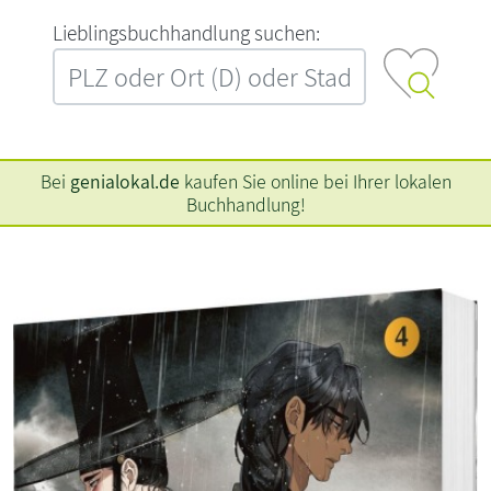
L‍i‍e‍b‍l‍i‍n‍g‍s‍b‍u‍c‍h‍h‍a‍n‍d‍l‍u‍n‍g‍ ‍s‍u‍c‍h‍e‍n‍:‍
Bei
genialokal.de
kaufen Sie online bei Ihrer lokalen
Buchhandlung!