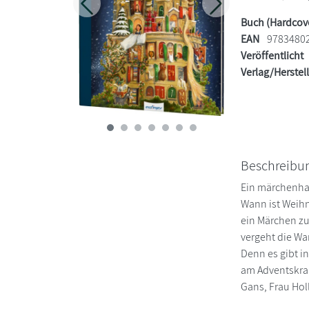
Zurück
Weiter
Buch (Hardcov
EAN
9783480
Veröffentlicht
Verlag/Herstel
Beschreibu
Ein märchenhaf
Wann ist Weihn
ein Märchen zu
vergeht die Wa
Denn es gibt i
am Adventskra
Gans, Frau Hol