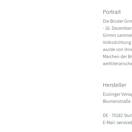
Portrait
Die Brüder Gri
- 16. Dezember
Grimm sammelt
Volksdichtung
wurde von ihne
Märchen der Br
weltliterarisch
Hersteller
Esslinger Verla
Blumenstraße 
DE - 70182 Stut
E-Mail:
servic