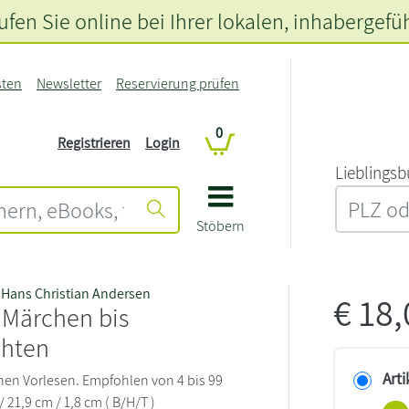
fen Sie online bei Ihrer lokalen
, inhabergefü
sten
Newsletter
Reservierung prüfen
0
Registrieren
Login
L‍i‍e‍b‍l‍i‍n‍g‍s‍b
Stöbern
,
Hans Christian Andersen
€
18
 Märchen bis
hten
Arti
en Vorlesen. Empfohlen von 4 bis 99
/ 21,9 cm / 1,8 cm ( B/H/T )