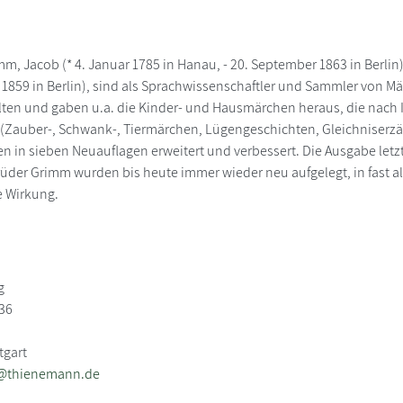
mm, Jacob (* 4. Januar 1785 in Hanau, - 20. September 1863 in Berli
 1859 in Berlin), sind als Sprachwissenschaftler und Sammler von 
en und gaben u.a. die Kinder- und Hausmärchen heraus, die nach I
 (Zauber-, Schwank-, Tiermärchen, Lügengeschichten, Gleichniserz
n in sieben Neuauflagen erweitert und verbessert. Die Ausgabe letz
üder Grimm wurden bis heute immer wieder neu aufgelegt, in fast a
e Wirkung.
g
36
tgart
e@thienemann.de