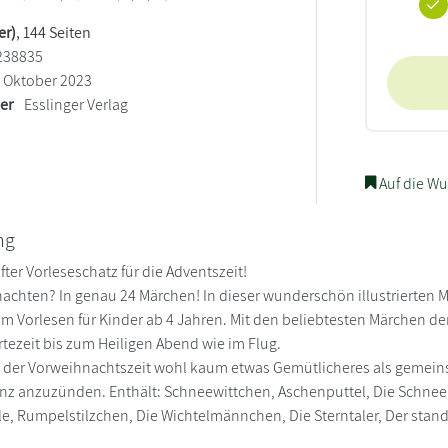
er)
, 144 Seiten
238835
Oktober 2023
ler
Esslinger Verlag
Auf die Wu
ng
ter Vorleseschatz für die Adventszeit!
achten? In genau 24 Märchen! In dieser wunderschön illustrierten 
m Vorlesen für Kinder ab 4 Jahren. Mit den beliebtesten Märchen d
rtezeit bis zum Heiligen Abend wie im Flug.
n der Vorweihnachtszeit wohl kaum etwas Gemütlicheres als gemein
nz anzuzünden. Enthält: Schneewittchen, Aschenputtel, Die Schnee
le, Rumpelstilzchen, Die Wichtelmännchen, Die Sterntaler, Der stand