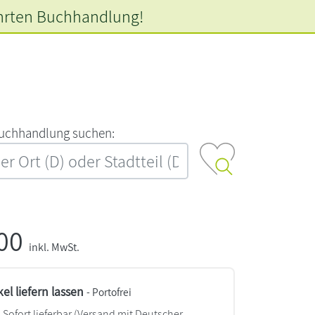
hrten
Buchhandlung!
‍u‍c‍h‍h‍a‍n‍d‍l‍u‍n‍g‍ ‍s‍u‍c‍h‍e‍n‍:‍
,00
inkl. MwSt.
kel liefern lassen
- Portofrei
Sofort lieferbar
(Versand mit Deutscher