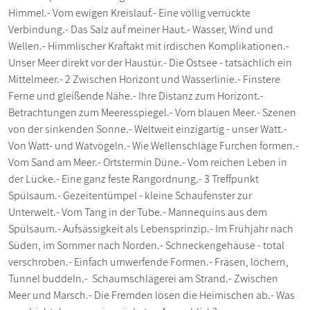
Himmel.- Vom ewigen Kreislauf.- Eine völlig verrückte
Verbindung.- Das Salz auf meiner Haut.- Wasser, Wind und
Wellen.- Himmlischer Kraftakt mit irdischen Komplikationen.-
Unser Meer direkt vor der Haustür.- Die Ostsee - tatsächlich ein
Mittelmeer.- 2 Zwischen Horizont und Wasserlinie.- Finstere
Ferne und gleißende Nähe.- Ihre Distanz zum Horizont.-
Betrachtungen zum Meeresspiegel.- Vom blauen Meer.- Szenen
von der sinkenden Sonne.- Weltweit einzigartig - unser Watt.-
Von Watt- und Watvögeln.- Wie Wellenschläge Furchen formen.-
Vom Sand am Meer.- Ortstermin Düne.- Vom reichen Leben in
der Lücke.- Eine ganz feste Rangordnung.- 3 Treffpunkt
Spülsaum.- Gezeitentümpel - kleine Schaufenster zur
Unterwelt.- Vom Tang in der Tube.- Mannequins aus dem
Spülsaum.- Aufsässigkeit als Lebensprinzip.- Im Frühjahr nach
Süden, im Sommer nach Norden.- Schneckengehäuse - total
verschroben.- Einfach umwerfende Formen.- Fräsen, löchern,
Tunnel buddeln.- Schaumschlägerei am Strand.- Zwischen
Meer und Marsch.- Die Fremden lösen die Heimischen ab.- Was