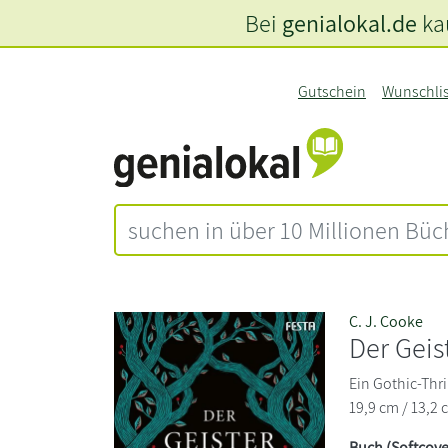
Bei
genialokal.de
kau
Gutschein
Wunschli
C. J. Cooke
Der Geis
Ein Gothic-Thr
19,9 cm / 13,2 
Buch (Softcove