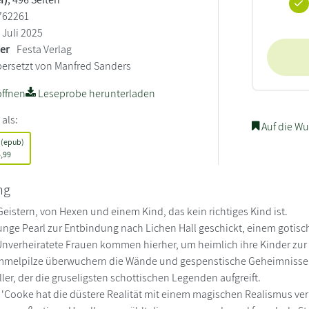
762261
Juli 2025
ler
Festa Verlag
ersetzt von Manfred Sanders
ffnen
Leseprobe herunterladen
 als:
Auf die Wu
 (epub)
,99
ng
eistern, von Hexen und einem Kind, das kein richtiges Kind ist.
junge Pearl zur Entbindung nach Lichen Hall geschickt, einem gotis
Unverheiratete Frauen kommen hierher, um heimlich ihre Kinder zur W
mmelpilze überwuchern die Wände und gespenstische Geheimnisse k
ller, der die gruseligsten schottischen Legenden aufgreift.
Cooke hat die düstere Realität mit einem magischen Realismus ver