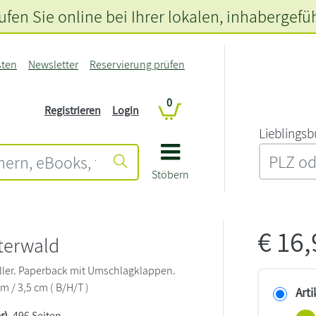
fen Sie online bei Ihrer lokalen
, inhabergefü
sten
Newsletter
Reservierung prüfen
0
Registrieren
Login
L‍i‍e‍b‍l‍i‍n‍g‍s‍b
Stöbern
€
16
terwald
iller. Paperback mit Umschlagklappen.
cm / 3,5 cm ( B/H/T )
Arti
r)
, 496 Seiten