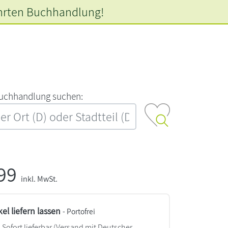
hrten
Buchhandlung!
‍u‍c‍h‍h‍a‍n‍d‍l‍u‍n‍g‍ ‍s‍u‍c‍h‍e‍n‍:‍
,99
inkl. MwSt.
kel liefern lassen
- Portofrei
Sofort lieferbar
(Versand mit Deutscher