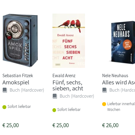
Sebastian Fitzek
Ewald Arenz
Nele Neuhaus
Amokspiel
Fünf, sechs,
Alles wird A
sieben, acht
Buch (Hardcover)
Buch (Hardc
Buch (Hardcover)
Lieferbar innerha
Sofort lieferbar
Wochen
Sofort lieferbar
€
25,00
€
25,00
€
26,00