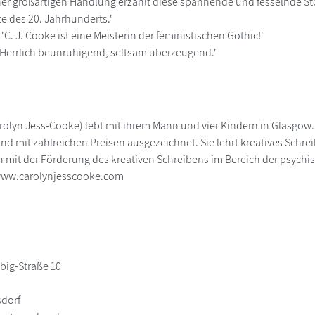
iner großartigen Handlung erzählt diese spannende und fesselnde St
te des 20. Jahrhunderts.'
'C. J. Cooke ist eine Meisterin der feministischen Gothic!'
'Herrlich beunruhigend, seltsam überzeugend.'
arolyn Jess-Cooke) lebt mit ihrem Mann und vier Kindern in Glasgow
 und mit zahlreichen Preisen ausgezeichnet. Sie lehrt kreatives Schr
ch mit der Förderung des kreativen Schreibens im Bereich der psych
 www.carolynjesscooke.com
big-Straße 10
sdorf