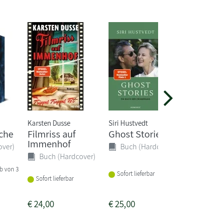
Karsten Dusse
Siri Hustvedt
Miriam C
sche
Filmriss auf
Ghost Stories
Unerw
Immenhof
Töchte
over)
Buch (Hardcover)
Buch (Hardcover)
Buch 
lb von 3
Sofort lieferbar
Sofort lieferbar
Sofort li
€
24,00
€
25,00
€
26,00