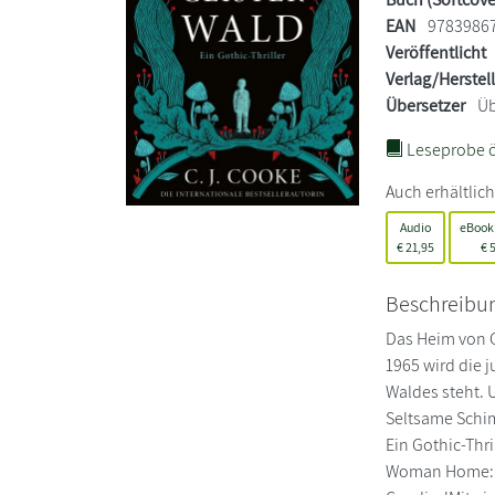
EAN
9783986
Veröffentlicht
Verlag/Herstel
Übersetzer
Üb
Leseprobe ö
Auch erhältlich
Audio
eBook
€
21,95
€
5
Beschreibu
Das Heim von G
1965 wird die 
Waldes steht. 
Seltsame Schi
Ein Gothic-Thri
Woman Home: '