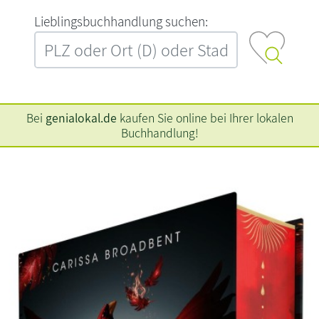
L‍i‍e‍b‍l‍i‍n‍g‍s‍b‍u‍c‍h‍h‍a‍n‍d‍l‍u‍n‍g‍ ‍s‍u‍c‍h‍e‍n‍:‍
Bei
genialokal.de
kaufen Sie online bei Ihrer lokalen
Buchhandlung!