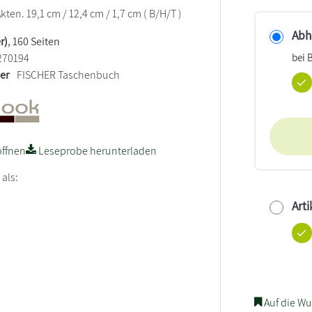
kten. 19,1 cm / 12,4 cm / 1,7 cm ( B/H/T )
Abho
r)
, 160 Seiten
bei 
270194
ler
FISCHER Taschenbuch
ffnen
Leseprobe herunterladen
 als:
Arti
Auf die Wu