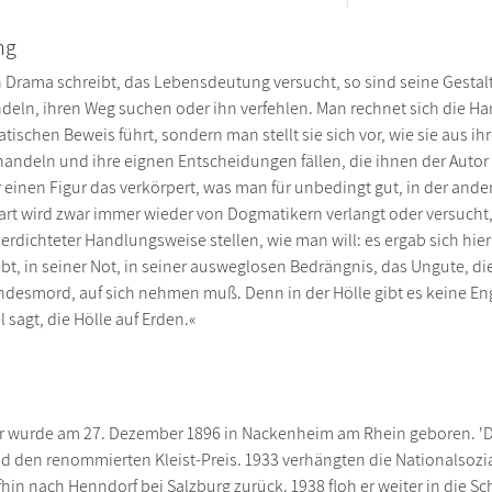
ng
Drama schreibt, das Lebensdeutung versucht, so sind seine Gestalt
deln, ihren Weg suchen oder ihn verfehlen. Man rechnet sich die H
ischen Beweis führt, sondern man stellt sie sich vor, wie sie aus 
 handeln und ihre eignen Entscheidungen fällen, die ihnen der Autor 
 einen Figur das verkörpert, was man für unbedingt gut, in der ande
art wird zwar immer wieder von Dogmatikern verlangt oder versucht,
erdichteter Handlungsweise stellen, wie man will: es ergab sich hier
ebt, in seiner Not, in seiner ausweglosen Bedrängnis, das Ungute, 
desmord, auf sich nehmen muß. Denn in der Hölle gibt es keine Eng
l sagt, die Hölle auf Erden.«
r wurde am 27. Dezember 1896 in Nackenheim am Rhein geboren. 'De
 den renommierten Kleist-Preis. 1933 verhängten die Nationalsozia
hin nach Henndorf bei Salzburg zurück. 1938 floh er weiter in die Sch