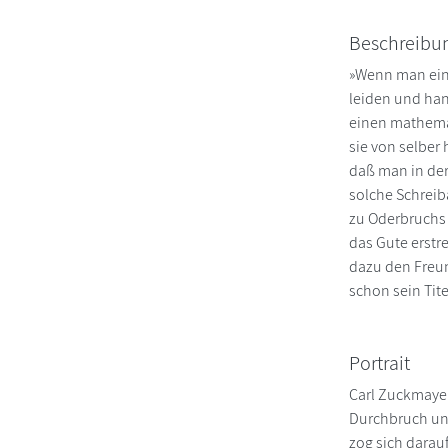
Beschreibu
»Wenn man ein 
leiden und han
einen mathemat
sie von selber
daß man in der
solche Schreib
zu Oderbruchs 
das Gute erstr
dazu den Freun
schon sein Tite
Portrait
Carl Zuckmaye
Durchbruch und
zog sich darauf