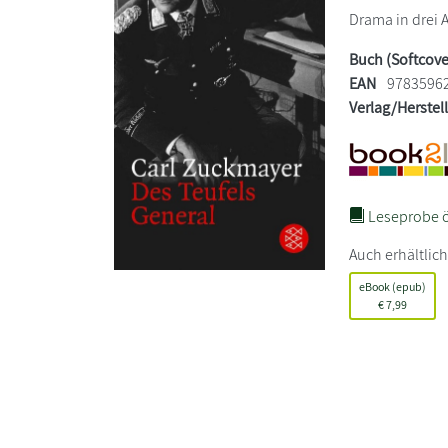
Drama in drei A
Buch (Softcove
EAN
9783596
Verlag/Herstel
Leseprobe ö
Auch erhältlich
eBook (epub)
€
7,99