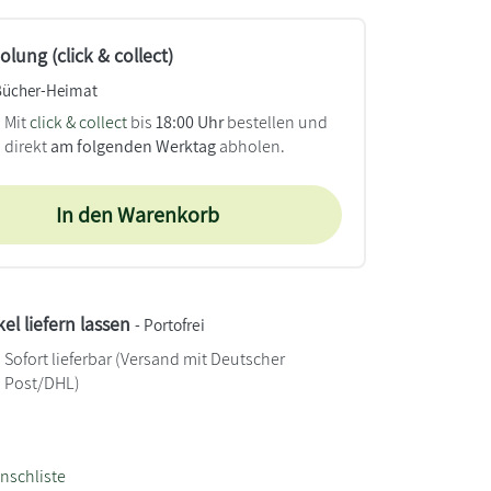
lung (click & collect)
Bücher-Heimat
Mit
click & collect
bis
18:00 Uhr
bestellen und
direkt
am folgenden Werktag
abholen.
In den Warenkorb
kel liefern lassen
- Portofrei
Sofort lieferbar
(Versand mit Deutscher
Post/DHL)
nschliste