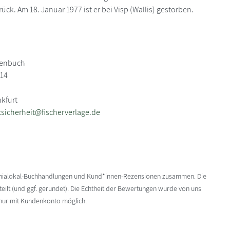
ück. Am 18. Januar 1977 ist er bei Visp (Wallis) gestorben.
henbuch
114
nkfurt
sicherheit@fischerverlage.de
enialokal-Buchhandlungen und Kund*innen-Rezensionen zusammen. Die
ilt (und ggf. gerundet). Die Echtheit der Bewertungen wurde von uns
 nur mit Kundenkonto möglich.