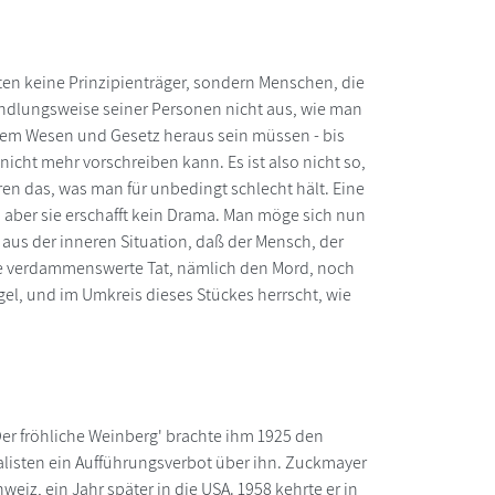
en keine Prinzipienträger, sondern Menschen, die
andlungsweise seiner Personen nicht aus, wie man
ihrem Wesen und Gesetz heraus sein müssen - bis
nicht mehr vorschreiben kann. Es ist also nicht so,
ren das, was man für unbedingt schlecht hält. Eine
 aber sie erschafft kein Drama. Man möge sich nun
 aus der inneren Situation, daß der Mensch, der
die verdammenswerte Tat, nämlich den Mord, noch
el, und im Umkreis dieses Stückes herrscht, wie
r fröhliche Weinberg' brachte ihm 1925 den
listen ein Aufführungsverbot über ihn. Zuckmayer
weiz, ein Jahr später in die USA. 1958 kehrte er in