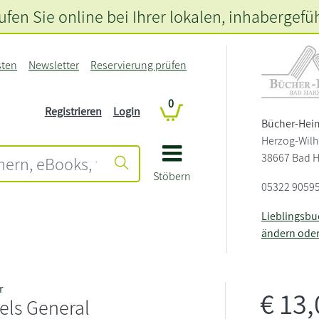
fen Sie online bei Ihrer lokalen
, inhabergefü
sten
Newsletter
Reservierung prüfen
0
Registrieren
Login
Bücher-Hei
Herzog-Wilh
38667 Bad 
Stöbern
05322 9059
Lieblingsb
ändern ode
r
€
13
els General