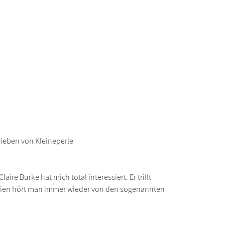
ieben von Kleineperle
ire Burke hat mich total interessiert. Er trifft
edien hört man immer wieder von den sogenannten