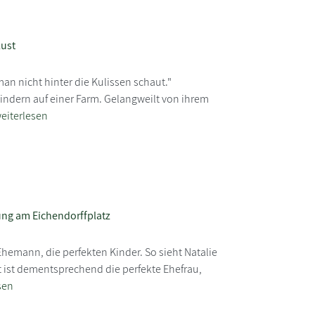
lust
man nicht hinter die Kulissen schaut."
Kindern auf einer Farm. Gelangweilt von ihrem
eiterlesen
ng am Eichendorffplatz
Ehemann, die perfekten Kinder. So sieht Natalie
st ist dementsprechend die perfekte Ehefrau,
sen