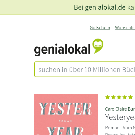
Bei
genialokal.de
kau
Gutschein
Wunschli
Caro Claire Bu
Yesterye
Roman - Vom NY
Bestseller - jet