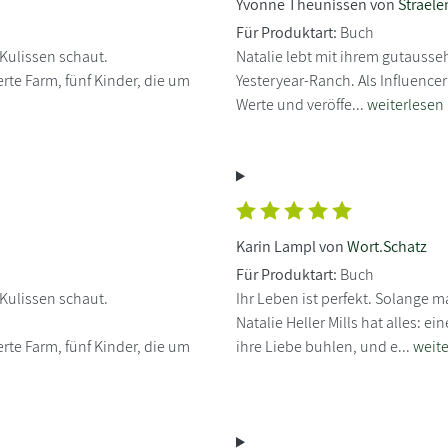
Yvonne Theunissen von
Straele
Für Produktart:
Buch
 Kulissen schaut.
Natalie lebt mit ihrem gutauss
ierte Farm, fünf Kinder, die um
Yesteryear-Ranch. Als Influenceri
Werte und veröffe...
weiterlesen
Karin Lampl von
Wort.Schatz
Für Produktart:
Buch
 Kulissen schaut.
Ihr Leben ist perfekt. Solange m
Natalie Heller Mills hat alles: e
ierte Farm, fünf Kinder, die um
ihre Liebe buhlen, und e...
weite