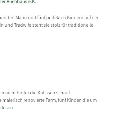
ner Buchhaus e.K.
ehenden Mann und fünf perfekten Kindern auf der
n und Tradwife steht sie stolz für traditionelle
an nicht hinter die Kulissen schaut.
ine malerisch renovierte Farm, fünf Kinder, die um
rlesen