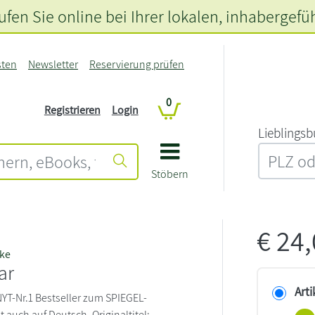
fen Sie online bei Ihrer lokalen
, inhabergefü
sten
Newsletter
Reservierung prüfen
0
Registrieren
Login
L‍i‍e‍b‍l‍i‍n‍g‍s‍b
Stöbern
€
24
rke
ar
Arti
T-Nr.1 Bestseller zum SPIEGEL-
zt auch auf Deutsch. Originaltitel: