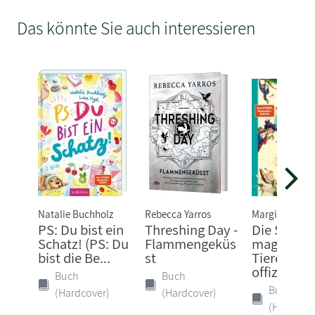
Das könnte Sie auch interessieren
Natalie Buchholz
Rebecca Yarros
Margit Auer
PS: Du bist ein
Threshing Day -
Die Schule
Schatz! (PS: Du
Flammengeküs
magische
bist die Be...
st
Tiere - Das
offizi...
Buch
Buch
Buch
(Hardcover)
(Hardcover)
(Hardcove