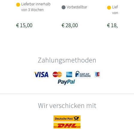
Lieferbar innerhalb
Vorbestellbar
Lieferbar inne
von 3 Wochen
von 3-4 Woch
€
15,00
€
28,00
€
18,00
Zahlungsmethoden
Wir verschicken mit