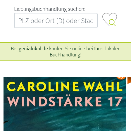
L‍i‍e‍b‍l‍i‍n‍g‍s‍b‍u‍c‍h‍h‍a‍n‍d‍l‍u‍n‍g‍ ‍s‍u‍c‍h‍e‍n‍:‍
Bei
genialokal.de
kaufen Sie online bei Ihrer lokalen
Buchhandlung!