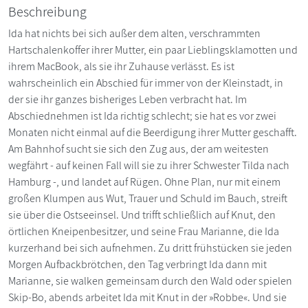
Beschreibung
Ida hat nichts bei sich außer dem alten, verschrammten
Hartschalenkoffer ihrer Mutter, ein paar Lieblingsklamotten und
ihrem MacBook, als sie ihr Zuhause verlässt. Es ist
wahrscheinlich ein Abschied für immer von der Kleinstadt, in
der sie ihr ganzes bisheriges Leben verbracht hat. Im
Abschiednehmen ist Ida richtig schlecht; sie hat es vor zwei
Monaten nicht einmal auf die Beerdigung ihrer Mutter geschafft.
Am Bahnhof sucht sie sich den Zug aus, der am weitesten
wegfährt - auf keinen Fall will sie zu ihrer Schwester Tilda nach
Hamburg -, und landet auf Rügen. Ohne Plan, nur mit einem
großen Klumpen aus Wut, Trauer und Schuld im Bauch, streift
sie über die Ostseeinsel. Und trifft schließlich auf Knut, den
örtlichen Kneipenbesitzer, und seine Frau Marianne, die Ida
kurzerhand bei sich aufnehmen. Zu dritt frühstücken sie jeden
Morgen Aufbackbrötchen, den Tag verbringt Ida dann mit
Marianne, sie walken gemeinsam durch den Wald oder spielen
Skip-Bo, abends arbeitet Ida mit Knut in der »Robbe«. Und sie