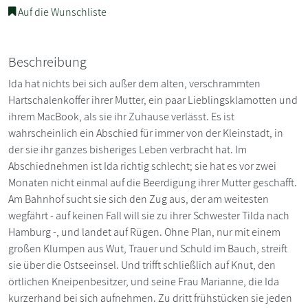
Auf die Wunschliste
Beschreibung
Ida hat nichts bei sich außer dem alten, verschrammten
Hartschalenkoffer ihrer Mutter, ein paar Lieblingsklamotten und
ihrem MacBook, als sie ihr Zuhause verlässt. Es ist
wahrscheinlich ein Abschied für immer von der Kleinstadt, in
der sie ihr ganzes bisheriges Leben verbracht hat. Im
Abschiednehmen ist Ida richtig schlecht; sie hat es vor zwei
Monaten nicht einmal auf die Beerdigung ihrer Mutter geschafft.
Am Bahnhof sucht sie sich den Zug aus, der am weitesten
wegfährt - auf keinen Fall will sie zu ihrer Schwester Tilda nach
Hamburg -, und landet auf Rügen. Ohne Plan, nur mit einem
großen Klumpen aus Wut, Trauer und Schuld im Bauch, streift
sie über die Ostseeinsel. Und trifft schließlich auf Knut, den
örtlichen Kneipenbesitzer, und seine Frau Marianne, die Ida
kurzerhand bei sich aufnehmen. Zu dritt frühstücken sie jeden