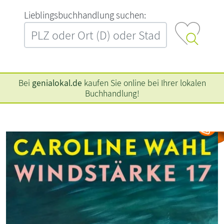
L‍i‍e‍b‍l‍i‍n‍g‍s‍b‍u‍c‍h‍h‍a‍n‍d‍l‍u‍n‍g‍ ‍s‍u‍c‍h‍e‍n‍:‍
Bei
genialokal.de
kaufen Sie online bei Ihrer lokalen
Buchhandlung!