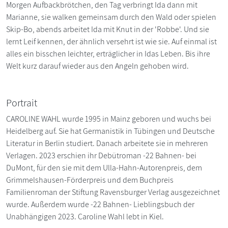
Morgen Aufbackbrötchen, den Tag verbringt Ida dann mit
Marianne, sie walken gemeinsam durch den Wald oder spielen
Skip-Bo, abends arbeitet Ida mit Knut in der 'Robbe'. Und sie
lernt Leif kennen, der ähnlich versehrt ist wie sie. Auf einmal ist
alles ein bisschen leichter, erträglicher in Idas Leben. Bis ihre
Welt kurz darauf wieder aus den Angeln gehoben wird.
Portrait
CAROLINE WAHL wurde 1995 in Mainz geboren und wuchs bei
Heidelberg auf. Sie hat Germanistik in Tübingen und Deutsche
Literatur in Berlin studiert. Danach arbeitete sie in mehreren
Verlagen. 2023 erschien ihr Debütroman -22 Bahnen- bei
DuMont, für den sie mit dem Ulla-Hahn-Autorenpreis, dem
Grimmelshausen-Förderpreis und dem Buchpreis
Familienroman der Stiftung Ravensburger Verlag ausgezeichnet
wurde. Außerdem wurde -22 Bahnen- Lieblingsbuch der
Unabhängigen 2023. Caroline Wahl lebt in Kiel.