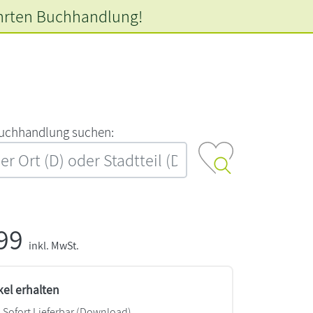
hrten
Buchhandlung!
‍u‍c‍h‍h‍a‍n‍d‍l‍u‍n‍g‍ ‍s‍u‍c‍h‍e‍n‍:‍
,99
inkl. MwSt.
kel erhalten
Sofort Lieferbar (Download)