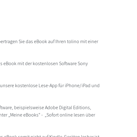
rtragen Sie das eBook auf Ihren tolino mit einer
as eBook mit der kostenlosen Software Sony
r unsere kostenlose Lese-App für iPhone/iPad und
ware, beispielsweise Adobe Digital Editions,
ter „Meine eBooks“ - „Sofort online lesen über
s eBook somit nicht auf Kindle-Geräten lesbar ist.