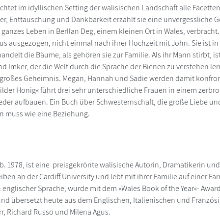
uchtet im idyllischen Setting der walisischen Landschaft alle Face
er, Enttäuschung und Dankbarkeit erzählt sie eine unvergessliche G
ganzes Leben in Berllan Deg, einem kleinen Ort in Wales, verbracht. 
us ausgezogen, nicht einmal nach ihrer Hochzeit mit John. Sie ist
andelt die Bäume, als gehören sie zur Familie. Als ihr Mann stirbt, is
und Imker, der die Welt durch die Sprache der Bienen zu verstehen lern
 großes Geheimnis. Megan, Hannah und Sadie werden damit konfront
ilder Honig« führt drei sehr unterschiedliche Frauen in einem zerb
er aufbauen. Ein Buch über Schwesternschaft, die große Liebe und
n muss wie eine Beziehung.
eb. 1978, ist eine preisgekrönte walisische Autorin, Dramatikerin un
iben an der Cardiff University und lebt mit ihrer Familie auf einer Fa
englischer Sprache, wurde mit dem »Wales Book of the Year«- Award
 und übersetzt heute aus dem Englischen, Italienischen und Französ
arr, Richard Russo und Milena Agus.