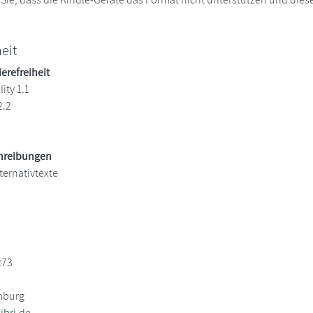
heit
ierefreiheit
ity 1.1
2.2
chreibungen
ternativtexte
273
mburg
bri.de