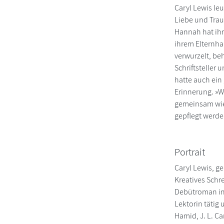
Caryl Lewis le
Liebe und Trau
Hannah hat ihr 
ihrem Elternha
verwurzelt, beh
Schriftsteller 
hatte auch ein
Erinnerung. »W
gemeinsam wied
gepflegt werde
Portrait
Caryl Lewis, g
Kreatives Schre
Debütroman in 
Lektorin tätig
Hamid, J. L. C