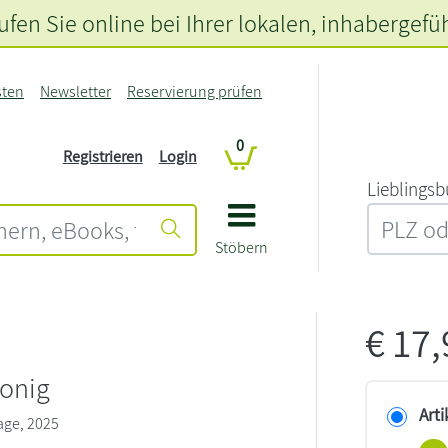
fen Sie online bei Ihrer lokalen
, inhabergefü
sten
Newsletter
Reservierung prüfen
0
Registrieren
Login
L‍i‍e‍b‍l‍i‍n‍g‍s‍b
Stöbern
€
17
Honig
Arti
age, 2025