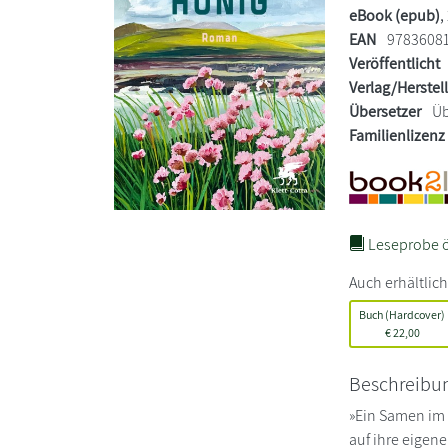
eBook (epub)
,
EAN
9783608
Veröffentlicht
Verlag/Herstel
Übersetzer
Üb
Familienlizenz
Leseprobe ö
Auch erhältlich
Buch (Hardcover)
€
22,00
Beschreibu
»Ein Samen im 
auf ihre eigene