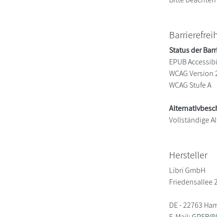
Barrierefrei
Status der Barr
EPUB Accessibil
WCAG Version 
WCAG Stufe A
Alternativbes
Vollständige Al
Hersteller
Libri GmbH
Friedensallee 
DE - 22763 Ha
E-Mail:
GPSR@li