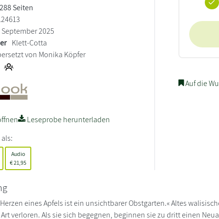
 288 Seiten
124613
September 2025
ler
Klett-Cotta
ersetzt von Monika Köpfer
Auf die Wu
ffnen
Leseprobe herunterladen
 als:
Audio
€
21,95
ng
Herzen eines Apfels ist ein unsichtbarer Obstgarten.« Altes walisis
 Art verloren. Als sie sich begegnen, beginnen sie zu dritt einen Neu