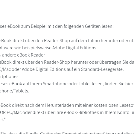
ses eBook zum Beispiel mit den folgenden Geräten lesen:
r
eBook direkt über den Reader-Shop auf dem tolino herunter oder übe
ftware wie beispielsweise Adobe Digital Editions.
 & andere eBook Reader
eBook direkt über den Reader-Shop herunter oder übertragen Sie d
Mac oder Adobe Digital Editions auf ein Standard-Lesegeräte.
martphones
eses eBook auf Ihrem Smartphone oder Tablet lesen, finden Sie hie
phone/Tablets.
eBook direkt nach dem Herunterladen mit einer kostenlosen Lesesoft
R PC/Mac oder direkt über Ihre eBook-Bibliothek in Ihrem Konto un
ek“.
 Sie, dass die Kindle-Geräte das Format nicht unterstützen und diese