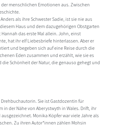
tten der menschlichen Emotionen aus. Zwischen
eschichte.
Anders als ihre Schwester Sadie, ist sie nie aus
 in diesem Haus und dem dazugehörigen Obstgarten
t Hannah das erste Mal allein. John, einst
te, hat ihr elf Liebesbriefe hinterlassen. Aber er
iert und begeben sich auf eine Reise durch die
rochenen Eden zusammen und erzählt, wie sie es
 die Schönheit der Natur, die genauso gehegt und
d Drehbuchautorin. Sie ist Gastdozentin für
rm in der Nähe von Aberystwyth in Wales. Drift, ihr
 ausgezeichnet. Monika Köpfer war viele Jahre als
ischen. Zu ihren Autor*innen zählen Mohsin