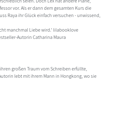
rschiedlich seien. Doch Lex hat andere Pläne,
ofessor vor. Als er dann dem gesamten Kurs die
uss Raya ihr Glück einfach versuchen - unwissend,
icht manchmal Liebe wird.' lilabooklove
tseller-Autorin Catharina Maura
 ihren großen Traum vom Schreiben erfüllte,
Autorin lebt mit ihrem Mann in Hongkong, wo sie