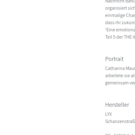
Nachricht darü
organisiert sic
einmalige Chan
dass ihr zukünft
'Eine emotiona
Teil 5 der TH
Portrait
Catharina Maur
arbeitete sie 
gemeinsam vers
Hersteller
LYX
Schanzenstraß