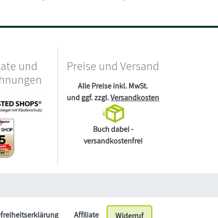
kate und
Preise und Versand
chnungen
Alle Preise inkl. MwSt.
und ggf. zzgl.
Versandkosten
Buch dabei -
versandkostenfrei
efreiheitserklärung
Affiliate
Widerruf