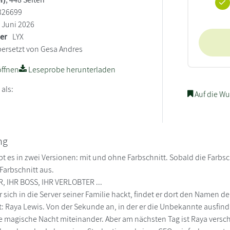
326699
Juni 2026
ler
LYX
ersetzt von Gesa Andres
ffnen
Leseprobe herunterladen
 als:
Auf die Wu
ng
t es in zwei Versionen: mit und ohne Farbschnitt. Sobald die Farbsch
arbschnitt aus.
, IHR BOSS, IHR VERLOBTER ...
 sich in die Server seiner Familie hackt, findet er dort den Namen de
: Raya Lewis. Von der Sekunde an, in der er die Unbekannte ausfindi
e magische Nacht miteinander. Aber am nächsten Tag ist Raya versch