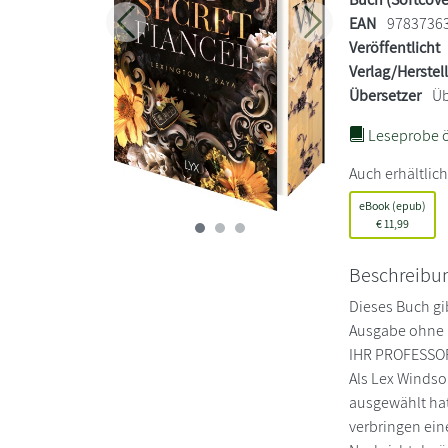
EAN
9783736
Zurück
Weiter
Veröffentlicht
Verlag/Herstel
Übersetzer
Üb
Leseprobe ö
Auch erhältlich
eBook (epub)
€
11,99
Beschreibu
Dieses Buch gib
Ausgabe ohne F
IHR PROFESSOR
Als Lex Windsor
ausgewählt hat
verbringen ein