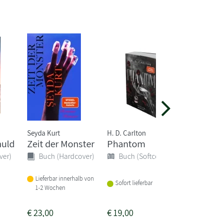
Seyda Kurt
H. D. Carlton
Evann No
huld
Zeit der Monster
Phantom
Genug f
halbes
ver)
Buch (Hardcover)
Buch (Softcover)
Buch 
Lieferbar innerhalb von
Sofort lieferbar
1-2 Wochen
Sofort li
€
23,00
€
19,00
€
23,00