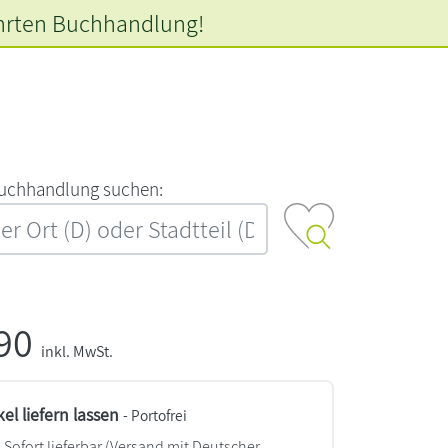
hrten
Buchhandlung!
‍u‍c‍h‍h‍a‍n‍d‍l‍u‍n‍g‍ ‍s‍u‍c‍h‍e‍n‍:‍
,90
inkl. MwSt.
kel liefern lassen
- Portofrei
Sofort lieferbar
(Versand mit Deutscher