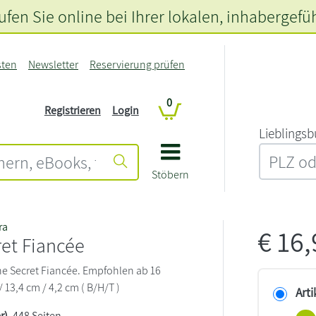
fen Sie online bei Ihrer lokalen
, inhabergefü
sten
Newsletter
Reservierung prüfen
0
Registrieren
Login
L‍i‍e‍b‍l‍i‍n‍g‍s‍b
Stöbern
ra
€
16
et Fiancée
The Secret Fiancée. Empfohlen ab 16
/ 13,4 cm / 4,2 cm ( B/H/T )
Arti
r)
, 448 Seiten