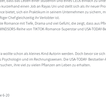
ber, dass das Leben einer Studentin und eines CEOs einfach zu unte
h kurzerhand einen Job an Rayas Uni und stellt sich als ihr neuer Pr
ce bietet, sich ein Praktikum in seinem Unternehmen zu sichern, m
iger Chef gleichzeitig ihr Verlobter ist.
le Romance mit Tiefe, Drama und viel Gefühl, die zeigt, dass aus Pfl
E-WINDSORS-Reihe von TIKTOK-Romance-Superstar und USA-TODAY-Bes
a wollte schon als kleines Kind Autorin werden. Doch bevor sie sich
als Psychologin und im Rechnungswesen. Die USA-TODAY- Bestseller-
uchen, ihre viel zu vielen Pflanzen am Leben zu erhalten.
e 6-20