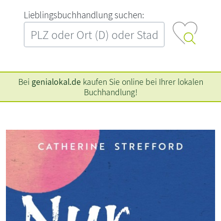
L‍i‍e‍b‍l‍i‍n‍g‍s‍b‍u‍c‍h‍h‍a‍n‍d‍l‍u‍n‍g‍ ‍s‍u‍c‍h‍e‍n‍:‍
Bei
genialokal.de
kaufen Sie online bei Ihrer lokalen
Buchhandlung!