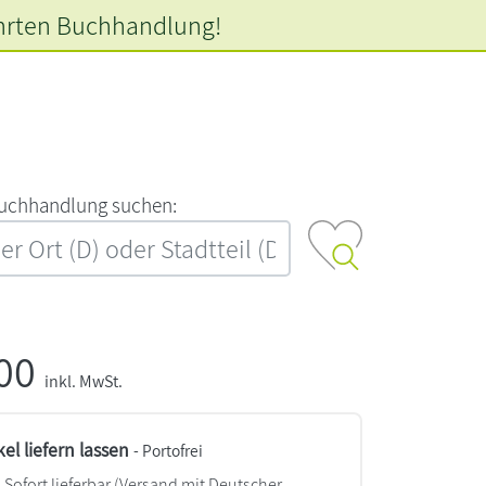
hrten
Buchhandlung!
‍u‍c‍h‍h‍a‍n‍d‍l‍u‍n‍g‍ ‍s‍u‍c‍h‍e‍n‍:‍
,00
inkl. MwSt.
kel liefern lassen
- Portofrei
Sofort lieferbar
(Versand mit Deutscher