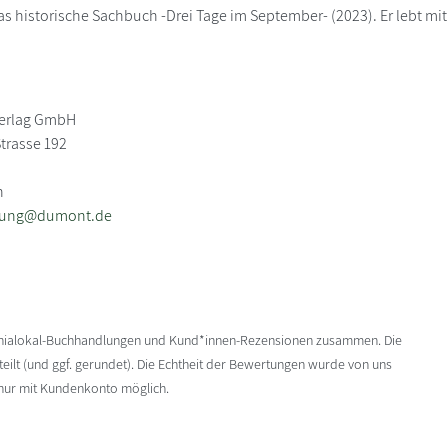
as historische Sachbuch -Drei Tage im September- (2023). Er lebt mit
erlag GmbH
trasse 192
n
llung@dumont.de
enialokal-Buchhandlungen und Kund*innen-Rezensionen zusammen. Die
ilt (und ggf. gerundet). Die Echtheit der Bewertungen wurde von uns
 nur mit Kundenkonto möglich.