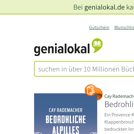
Bei
genialokal.de
kau
Gutschein
Wunschli
Cay Rademach
Bedrohli
Ein Provence-K
Klappenbrosch
bedruckten Inne