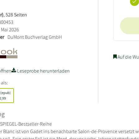
r)
, 528 Seiten
800453
Mai 2026
ler
DuMont Buchverlag GmbH
Auf die Wu
ffnen
Leseprobe herunterladen
 als:
 (epub)
2,99
ng
r SPIEGEL-Bestseller-Reihe
r Blanc ist von Gadet ins benachbarte Salon-de-Provence versetzt wor
 soll. Sein erster Fall ist ein Mord, der vor sechs Jahren stattgefun