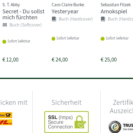
S. T. Abby
Caro Claire Burke
Sebastian Fitzek
Secret - Du sollst
Yesteryear
Amokspiel
mich fürchten
Buch (Hardcover)
Buch (Hardc
Buch (Softcover)
Sofort lieferbar
Sofort lieferbar
Sofort lieferbar
€
12,00
€
24,00
€
25,00
hicken mit
Sicherheit
Zertifi
Auszei