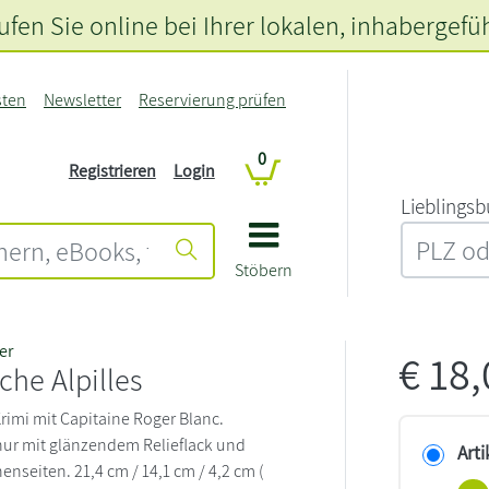
fen Sie online bei Ihrer lokalen
, inhabergefü
sten
Newsletter
Reservierung prüfen
0
Registrieren
Login
L‍i‍e‍b‍l‍i‍n‍g‍s‍b
Stöbern
er
€
18
che Alpilles
rimi mit Capitaine Roger Blanc.
ur mit glänzendem Relieflack und
Arti
nseiten. 21,4 cm / 14,1 cm / 4,2 cm (