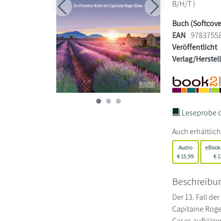
B/H/T )
Zurück
Weiter
Buch (Softcove
EAN
9783755
Veröffentlicht
Verlag/Herstel
Leseprobe ö
Auch erhältlich
Audio
eBook
€
15,99
€
1
Beschreibu
Der 13. Fall de
Capitaine Roge
Cases aufklären