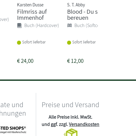
Karsten Dusse
S. T. Abby
Chris Car
Filmriss auf
Blood - Du sollst
Du kri
Immenhof
bereuen
nicht
over)
Buch (Hardcover)
Buch (Softcover)
Buch 
Sofort lieferbar
Sofort lieferbar
Sofort li
€
24,00
€
12,00
€
18,00
kate und
Preise und Versand
chnungen
Alle Preise inkl. MwSt.
und ggf. zzgl.
Versandkosten