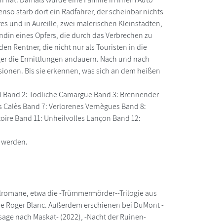
nso starb dort ein Radfahrer, der scheinbar nichts
es und in Aureille, zwei malerischen Kleinstädten,
din eines Opfers, die durch das Verbrechen zu
en Rentner, die nicht nur als Touristen in die
nger die Ermittlungen andauern. Nach und nach
sionen. Bis sie erkennen, was sich an dem heißen
ral Band 2: Tödliche Camargue Band 3: Brennender
s Calès Band 7: Verlorenes Vernègues Band 8:
toire Band 11: Unheilvolles Lançon Band 12:
 werden.
lromane, etwa die -Trümmermörder--Trilogie aus
ne Roger Blanc. Außerdem erschienen bei DuMont -
assage nach Maskat- (2022), -Nacht der Ruinen-