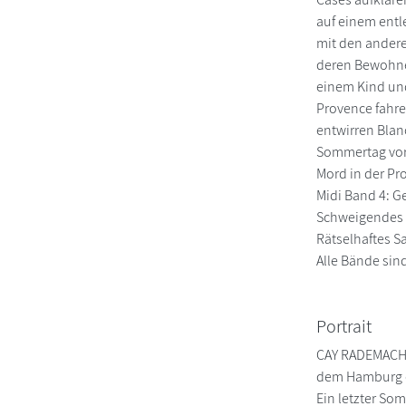
auf einem entl
mit den andere
deren Bewohner
einem Kind und 
Provence fahre
entwirren Blan
Sommertag vor 
Mord in der Pr
Midi Band 4: G
Schweigendes L
Rätselhaftes S
Alle Bände si
Portrait
CAY RADEMACHER
dem Hamburg de
Ein letzter Som