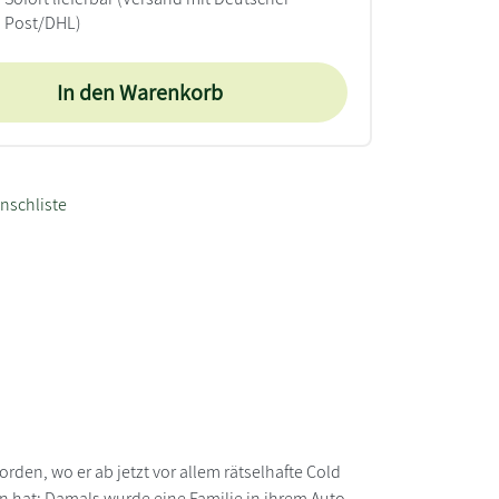
Post/DHL)
In den Warenkorb
nschliste
den, wo er ab jetzt vor allem rätselhafte Cold
den hat: Damals wurde eine Familie in ihrem Auto