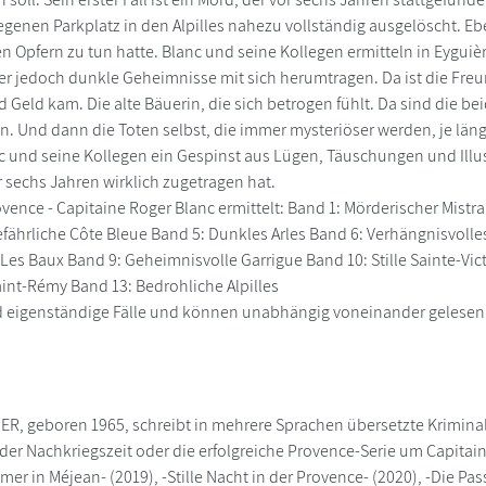
egenen Parkplatz in den Alpilles nahezu vollständig ausgelöscht. Ebe
n Opfern zu tun hatte. Blanc und seine Kollegen ermitteln in Eyguièr
 jedoch dunkle Geheimnisse mit sich herumtragen. Da ist die Freun
Geld kam. Die alte Bäuerin, die sich betrogen fühlt. Da sind die beid
n. Und dann die Toten selbst, die immer mysteriöser werden, je lä
c und seine Kollegen ein Gespinst aus Lügen, Täuschungen und Illu
sechs Jahren wirklich zugetragen hat.
ovence - Capitaine Roger Blanc ermittelt: Band 1: Mörderischer Mist
efährliche Côte Bleue Band 5: Dunkles Arles Band 6: Verhängnisvolle
es Baux Band 9: Geheimnisvolle Garrigue Band 10: Stille Sainte-Vic
aint-Rémy Band 13: Bedrohliche Alpilles
nd eigenständige Fälle und können unabhängig voneinander gelesen
, geboren 1965, schreibt in mehrere Sprachen übersetzte Krimina
r Nachkriegszeit oder die erfolgreiche Provence-Serie um Capitai
mer in Méjean- (2019), -Stille Nacht in der Provence- (2020), -Die P