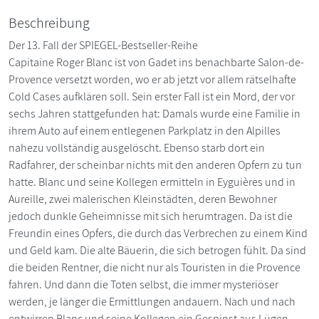
Beschreibung
Der 13. Fall der SPIEGEL-Bestseller-Reihe
Capitaine Roger Blanc ist von Gadet ins benachbarte Salon-de-
Provence versetzt worden, wo er ab jetzt vor allem rätselhafte
Cold Cases aufklären soll. Sein erster Fall ist ein Mord, der vor
sechs Jahren stattgefunden hat: Damals wurde eine Familie in
ihrem Auto auf einem entlegenen Parkplatz in den Alpilles
nahezu vollständig ausgelöscht. Ebenso starb dort ein
Radfahrer, der scheinbar nichts mit den anderen Opfern zu tun
hatte. Blanc und seine Kollegen ermitteln in Eyguières und in
Aureille, zwei malerischen Kleinstädten, deren Bewohner
jedoch dunkle Geheimnisse mit sich herumtragen. Da ist die
Freundin eines Opfers, die durch das Verbrechen zu einem Kind
und Geld kam. Die alte Bäuerin, die sich betrogen fühlt. Da sind
die beiden Rentner, die nicht nur als Touristen in die Provence
fahren. Und dann die Toten selbst, die immer mysteriöser
werden, je länger die Ermittlungen andauern. Nach und nach
entwirren Blanc und seine Kollegen ein Gespinst aus Lügen,