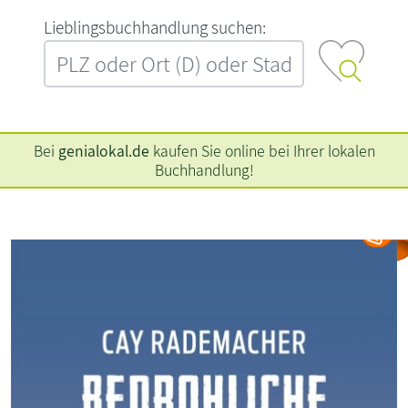
L‍i‍e‍b‍l‍i‍n‍g‍s‍b‍u‍c‍h‍h‍a‍n‍d‍l‍u‍n‍g‍ ‍s‍u‍c‍h‍e‍n‍:‍
Bei
genialokal.de
kaufen Sie online bei Ihrer lokalen
Buchhandlung!