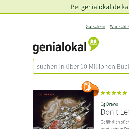
Bei
genialokal.de
kau
Gutschein
Wunschli
Cg Drews
Don't Le
Gefährlich sü
poetischem Da