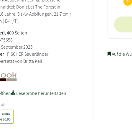
naltitel: Don't Let The Forest In.
6 Jahre. 5 s/w-Abbilungen. 21,7 cm /
m ( B/H/T )
er)
, 400 Seiten
375658
September 2025
ler
FISCHER Sauerländer
Auf die Wu
ersetzt von Britta Keil
ffnen
Leseprobe herunterladen
 als:
Audio
€
20,95