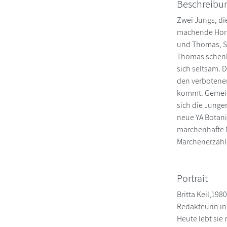
Beschreibu
Zwei Jungs, di
machende Horro
und Thomas, S
Thomas schenkt
sich seltsam. 
den verbotenen
kommt. Gemein
sich die Junge
neue YA Botani
märchenhafte M
Märchenerzähle
Portrait
Britta Keil,198
Redakteurin in
Heute lebt sie 