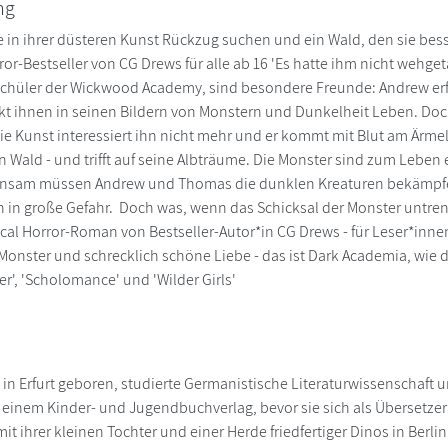
ng
e in ihrer düsteren Kunst Rückzug suchen und ein Wald, den sie besse
r-Bestseller von CG Drews für alle ab 16 'Es hatte ihm nicht wehge
chüler der Wickwood Academy, sind besondere Freunde: Andrew erf
 ihnen in seinen Bildern von Monstern und Dunkelheit Leben. Doch
Die Kunst interessiert ihn nicht mehr und er kommt mit Blut am Ärme
 Wald - und trifft auf seine Albträume. Die Monster sind zum Leben 
sam müssen Andrew und Thomas die dunklen Kreaturen bekämpfen.
n in große Gefahr. Doch was, wenn das Schicksal der Monster untre
cal Horror-Roman von Bestseller-Autor*in CG Drews - für Leser*innen
onster und schrecklich schöne Liebe - das ist Dark Academia, wie du 
r', 'Scholomance' und 'Wilder Girls'
0 in Erfurt geboren, studierte Germanistische Literaturwissenschaft 
 einem Kinder- und Jugendbuchverlag, bevor sie sich als Übersetzer
mit ihrer kleinen Tochter und einer Herde friedfertiger Dinos in Berlin