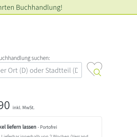
hrten
Buchhandlung!
‍u‍c‍h‍h‍a‍n‍d‍l‍u‍n‍g‍ ‍s‍u‍c‍h‍e‍n‍:‍
,90
inkl. MwSt.
kel liefern lassen
- Portofrei
Lieferbar innerhalb von 2 Wochen
(Versand