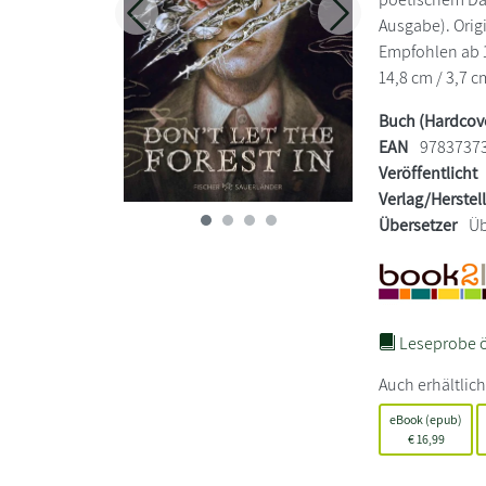
Zurück
Weiter
Ausgabe). Origi
Empfohlen ab 1
14,8 cm / 3,7 c
Buch (Hardcov
EAN
9783737
Veröffentlicht
Verlag/Herstel
Übersetzer
Üb
Leseprobe ö
Auch erhältlich
eBook (epub)
€
16,99