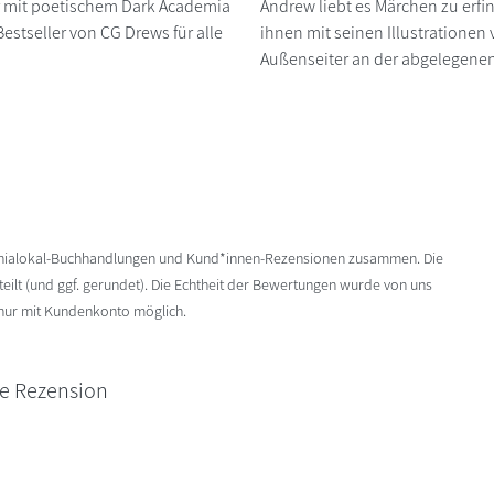
 mit poetischem Dark Academia
Andrew liebt es Märchen zu erf
estseller von CG Drews für alle
ihnen mit seinen Illustrationen
Außenseiter an der abgelegenen
enialokal-Buchhandlungen und Kund*innen-Rezensionen zusammen. Die
ilt (und ggf. gerundet). Die Echtheit der Bewertungen wurde von uns
 nur mit Kundenkonto möglich.
ne Rezension