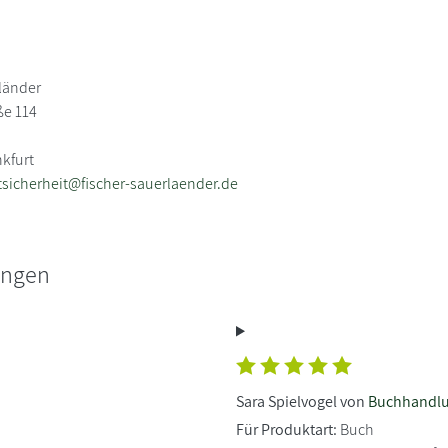
länder
ße 114
nkfurt
sicherheit@fischer-sauerlaender.de
ungen
Sara Spielvogel von
Buchhandlu
Für Produktart:
Buch