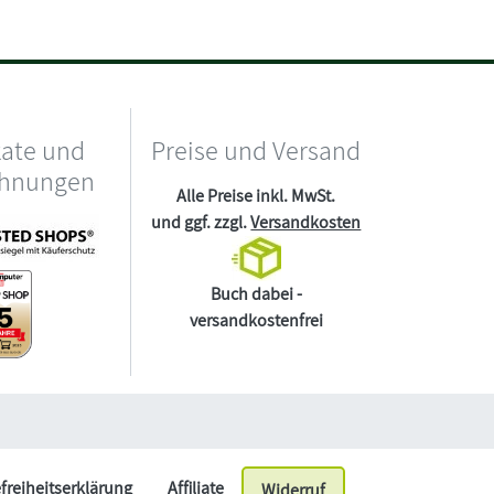
kate und
Preise und Versand
chnungen
Alle Preise inkl. MwSt.
und ggf. zzgl.
Versandkosten
Buch dabei -
versandkostenfrei
efreiheitserklärung
Affiliate
Widerruf