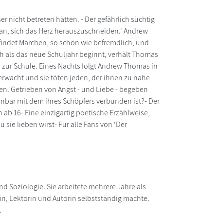
r nicht betreten hätten. - Der gefährlich süchtig
tan, sich das Herz herauszuschneiden.' Andrew
indet Märchen, so schön wie befremdlich, und
 als das neue Schuljahr beginnt, verhält Thomas
l zur Schule. Eines Nachts folgt Andrew Thomas in
erwacht und sie töten jeden, der ihnen zu nahe
 Getrieben von Angst - und Liebe - begeben
nnbar mit dem ihres Schöpfers verbunden ist?- Der
 ab 16- Eine einzigartig poetische Erzählweise,
sie lieben wirst- Für alle Fans von 'Der
und Soziologie. Sie arbeitete mehrere Jahre als
in, Lektorin und Autorin selbstständig machte.
.