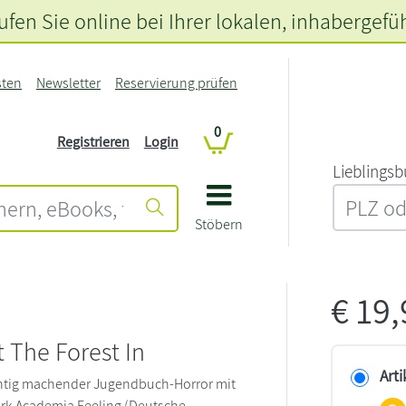
fen Sie online bei Ihrer lokalen
, inhabergefü
sten
Newsletter
Reservierung prüfen
0
Registrieren
Login
L‍i‍e‍b‍l‍i‍n‍g‍s‍b
Stöbern
€
19
t The Forest In
Arti
chtig machender Jugendbuch-Horror mit
rk Academia Feeling (Deutsche