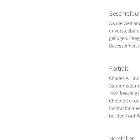
Beschreibu
Als die Welt a
unvorstellbar
geflogen. Flieg
Besessenheit u
Portrait
Charles A. Lin
Studiums zum F
1924 freiwillig
Chefpilot er d
Institut für m
bei den Ford-W
Hersteller