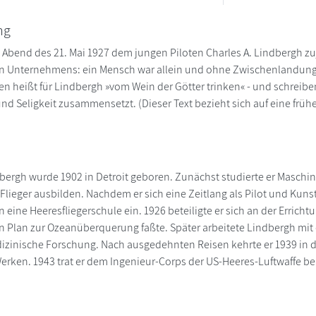
ng
m Abend des 21. Mai 1927 dem jungen Piloten Charles A. Lindbergh zu
en Unternehmens: ein Mensch war allein und ohne Zwischenlandung
en heißt für Lindbergh »vom Wein der Götter trinken« - und schreiben
nd Seligkeit zusammensetzt. (Dieser Text bezieht sich auf eine früh
dbergh wurde 1902 in Detroit geboren. Zunächst studierte er Masch
lieger ausbilden. Nachdem er sich eine Zeitlang als Pilot und Kunstf
 in eine Heeresfliegerschule ein. 1926 beteiligte er sich an der Erricht
en Plan zur Ozeanüberquerung faßte. Später arbeitete Lindbergh mit 
edizinische Forschung. Nach ausgedehnten Reisen kehrte er 1939 in d
erken. 1943 trat er dem Ingenieur-Corps der US-Heeres-Luftwaffe bei