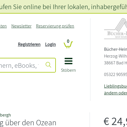
fen Sie online bei Ihrer lokalen
, inhabergefü
sten
Newsletter
Reservierung prüfen
0
Registrieren
Login
Bücher-Hei
Herzog-Wilh
38667 Bad 
Stöbern
05322 9059
Lieblingsb
ändern ode
dbergh
€
24
ug über den Ozean