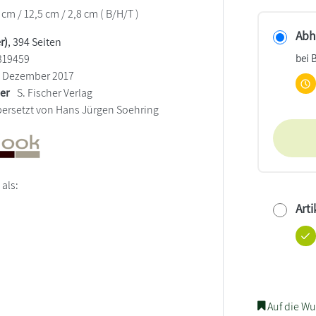
 cm / 12,5 cm / 2,8 cm ( B/H/T )
Abho
r)
, 394 Seiten
bei 
319459
Dezember 2017
ler
S. Fischer Verlag
ersetzt von Hans Jürgen Soehring
 als:
Arti
Auf die Wu