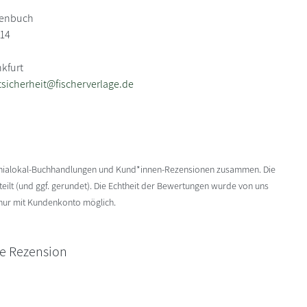
henbuch
114
nkfurt
sicherheit@fischerverlage.de
enialokal-Buchhandlungen und Kund*innen-Rezensionen zusammen. Die
ilt (und ggf. gerundet). Die Echtheit der Bewertungen wurde von uns
 nur mit Kundenkonto möglich.
ne Rezension