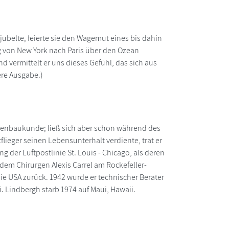
jubelte, feierte sie den Wagemut eines bis dahin
 von New York nach Paris über den Ozean
d vermittelt er uns dieses Gefühl, das sich aus
ere Ausgabe.)
inenbaukunde; ließ sich aber schon während des
lieger seinen Lebensunterhalt verdiente, trat er
ung der Luftpostlinie St. Louis - Chicago, als deren
dem Chirurgen Alexis Carrel am Rockefeller-
ie USA zurück. 1942 wurde er technischer Berater
. Lindbergh starb 1974 auf Maui, Hawaii.