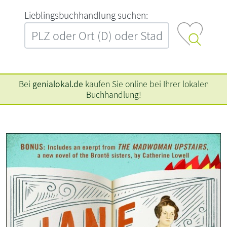
L‍i‍e‍b‍l‍i‍n‍g‍s‍b‍u‍c‍h‍h‍a‍n‍d‍l‍u‍n‍g‍ ‍s‍u‍c‍h‍e‍n‍:‍
Bei
genialokal.de
kaufen Sie online bei Ihrer lokalen
Buchhandlung!