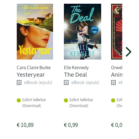
Caro Claire Burke
Elle Kennedy
Orwell George
Yesteryear
The Deal
Animal Fa
eBook (epub)
eBook (epub)
eBook (e
Sofort lieferbar
Sofort lieferbar
Sofort lieferba
(Download)
(Download)
(Download)
€
10,89
€
0,99
€
0,00