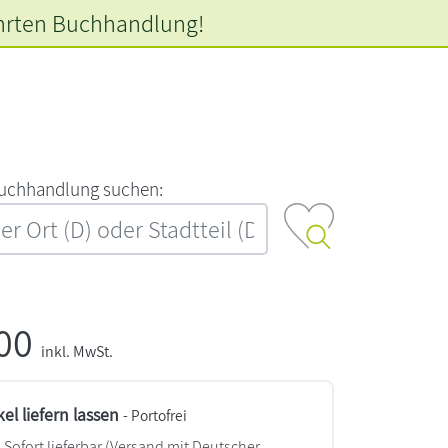
hrten
Buchhandlung!
‍u‍c‍h‍h‍a‍n‍d‍l‍u‍n‍g‍ ‍s‍u‍c‍h‍e‍n‍:‍
,00
inkl. MwSt.
kel liefern lassen
- Portofrei
Sofort lieferbar
(Versand mit Deutscher