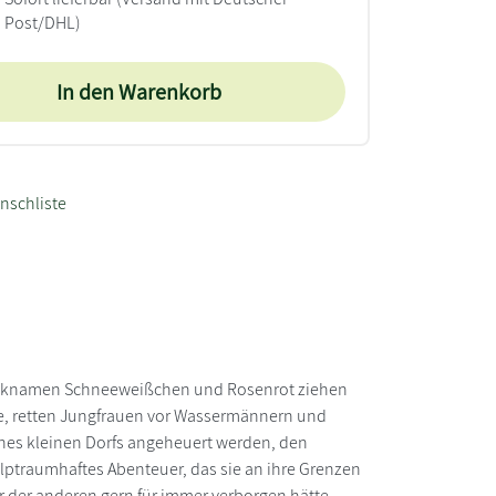
Post/DHL)
In den Warenkorb
nschliste
 Decknamen Schneeweißchen und Rosenrot ziehen
e, retten Jungfrauen vor Wassermännern und
nes kleinen Dorfs angeheuert werden, den
alptraumhaftes Abenteuer, das sie an ihre Grenzen
r der anderen gern für immer verborgen hätte ...