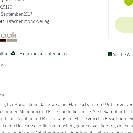
915120
September 2017
ler
Drachenmond-Verlag
ffnen
Leseprobe herunterladen
Auf die Wu
 als:
ng
dich, bei Mondschein das Grab einer Hexe zu betreten? Unter den
gerinnen Muireann und Rose durch die Lande. Sie bekämpfen Troll
olde aus Mühlen und Bauernhäusern. Als sie von den Bewohnern ei
t einer Hexe unschädlich zu machen, geraten sie allerdings in ein 
 ein gut gehütetes Geheimnis ans Licht bringt, das eine von ihnen vo