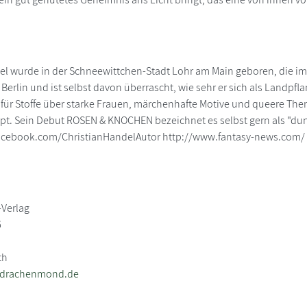
el wurde in der Schneewittchen-Stadt Lohr am Main geboren, die i
n Berlin und ist selbst davon überrascht, wie sehr er sich als Landpf
h für Stoffe über starke Frauen, märchenhafte Motive und queere The
t. Sein Debut ROSEN & KNOCHEN bezeichnet es selbst gern als "dunk
acebook.com/ChristianHandelAutor http://www.fantasy-news.com/ 
Verlag
6
th
@drachenmond.de