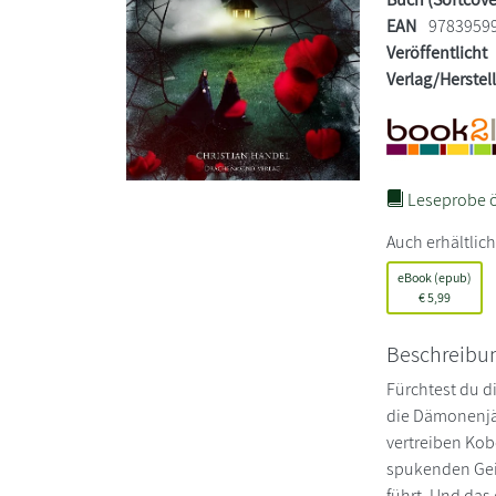
EAN
9783959
Veröffentlicht
Verlag/Herstel
Leseprobe ö
Auch erhältlich
eBook (epub)
€
5,99
Beschreibu
Fürchtest du 
die Dämonenjä
vertreiben Kob
spukenden Geis
führt. Und das