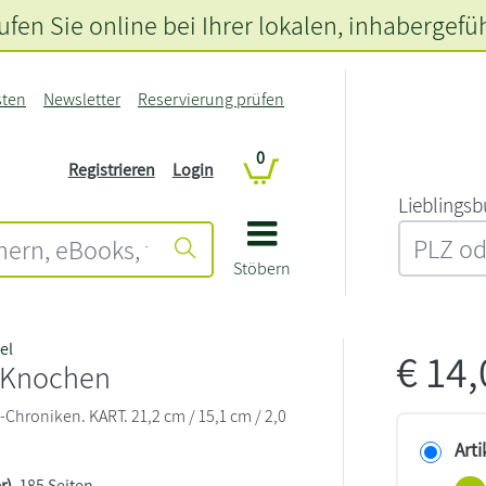
fen Sie online bei Ihrer lokalen
, inhabergefü
sten
Newsletter
Reservierung prüfen
0
Registrieren
Login
L‍i‍e‍b‍l‍i‍n‍g‍s‍b
Stöbern
el
€
14
 Knochen
Chroniken. KART. 21,2 cm / 15,1 cm / 2,0
Arti
r)
, 185 Seiten