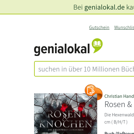
Bei
genialokal.de
kau
Gutschein
Wunschli
Christian Hand
Rosen &
Die Hexenwald-
cm ( B/H/T )
Buch (Softcove