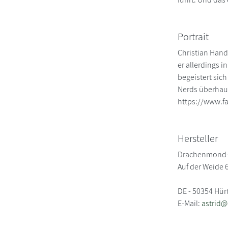
Portrait
Christian Hand
er allerdings i
begeistert sic
Nerds überhaup
https://www.f
Hersteller
Drachenmond-
Auf der Weide 
DE - 50354 Hür
E-Mail:
astrid