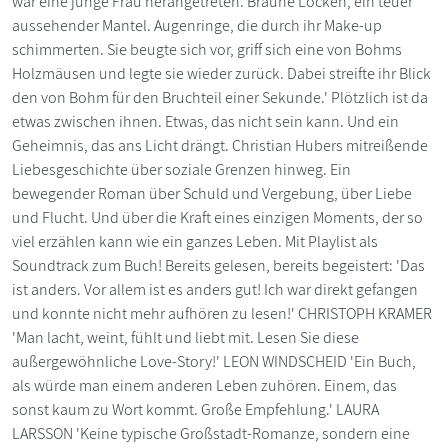
war eine junge Frau herangetreten. Braune Locken, ein teuer
aussehender Mantel. Augenringe, die durch ihr Make-up
schimmerten. Sie beugte sich vor, griff sich eine von Bohms
Holzmäusen und legte sie wieder zurück. Dabei streifte ihr Blick
den von Bohm für den Bruchteil einer Sekunde.' Plötzlich ist da
etwas zwischen ihnen. Etwas, das nicht sein kann. Und ein
Geheimnis, das ans Licht drängt. Christian Hubers mitreißende
Liebesgeschichte über soziale Grenzen hinweg. Ein
bewegender Roman über Schuld und Vergebung, über Liebe
und Flucht. Und über die Kraft eines einzigen Moments, der so
viel erzählen kann wie ein ganzes Leben. Mit Playlist als
Soundtrack zum Buch! Bereits gelesen, bereits begeistert: 'Das
ist anders. Vor allem ist es anders gut! Ich war direkt gefangen
und konnte nicht mehr aufhören zu lesen!' CHRISTOPH KRAMER
'Man lacht, weint, fühlt und liebt mit. Lesen Sie diese
außergewöhnliche Love-Story!' LEON WINDSCHEID 'Ein Buch,
als würde man einem anderen Leben zuhören. Einem, das
sonst kaum zu Wort kommt. Große Empfehlung.' LAURA
LARSSON 'Keine typische Großstadt-Romanze, sondern eine