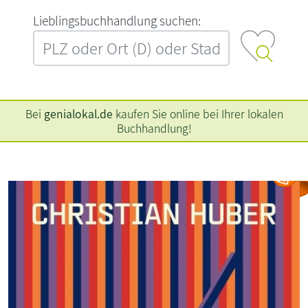
L‍i‍e‍b‍l‍i‍n‍g‍s‍b‍u‍c‍h‍h‍a‍n‍d‍l‍u‍n‍g‍ ‍s‍u‍c‍h‍e‍n‍:‍
Bei
genialokal.de
kaufen Sie online bei Ihrer lokalen
Buchhandlung!