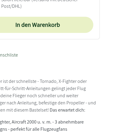
Post/DHL)
In den Warenkorb
nschliste
r ist der schnellste - Tornado, X-Fighter oder
t-für-Schritt-Anleitungen gelingt jeder Flug
 deine Flieger noch schneller und weiter
ger nach Anleitung, befestige den Propeller - und
ten mit diesem Bastelset!
Das erwartet dich:
hter, Aircraft 2000 u. v. m. - 3 abnehmbare
gns - perfekt für alle Flugzeugfans