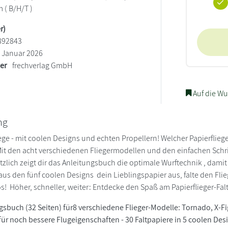
m ( B/H/T )
r)
892843
Januar 2026
ler
frechverlag GmbH
Auf die Wu
ng
liege - mit coolen Designs und echten Propellern! Welcher Papierfliege
 Mit den acht verschiedenen Fliegermodellen und den einfachen Schrit
zlich zeigt dir das Anleitungsbuch die optimale Wurftechnik , damit
aus den fünf coolen Designs dein Lieblingspapier aus, falte den Flie
os! Höher, schneller, weiter: Entdecke den Spaß am Papierflieger-Fal
gsbuch (32 Seiten) für8 verschiedene Flieger-Modelle: Tornado, X-Fig
für noch bessere Flugeigenschaften - 30 Faltpapiere in 5 coolen Desi