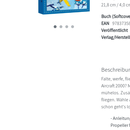
21,8 cm / 4,0 c
Buch (Softcove
EAN
9783735
Veröffentlicht
Verlag/Herstel
Beschreibu
Falte, werfe, f
Aircraft 2000?
mühelos. Zusät
fliegen. Wähle 
schon geht's l
- Anleitun
Propeller 