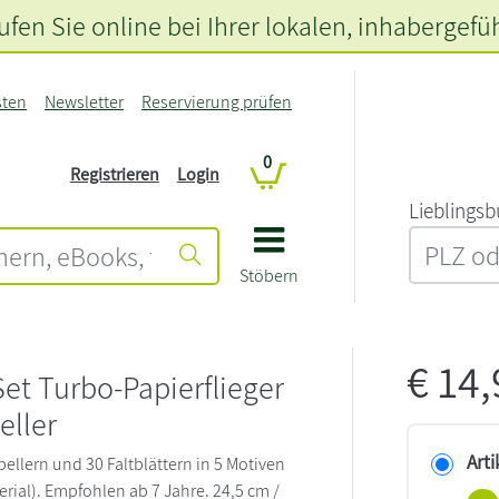
fen Sie online bei Ihrer lokalen
, inhabergefü
sten
Newsletter
Reservierung prüfen
0
Registrieren
Login
L‍i‍e‍b‍l‍i‍n‍g‍s‍b
Stöbern
€
14
Set Turbo-Papierflieger
eller
Arti
ellern und 30 Faltblättern in 5 Motiven
erial). Empfohlen ab 7 Jahre. 24,5 cm /