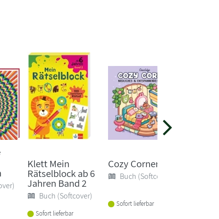
e
Klett Mein
Cozy Corner
Klett M
n
Rätselblock ab 6
Rätselb
Buch (Softcover)
Jahren Band 2
Jahren
over)
Buch (Softcover)
Buch 
Sofort lieferbar
Sofort lieferbar
Sofort li