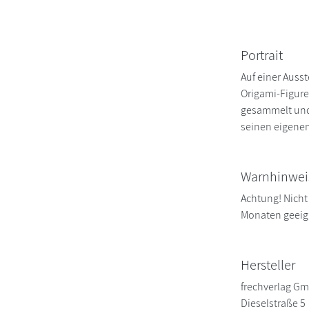
Portrait
Auf einer Ausst
Origami-Figuren
gesammelt und 
seinen eigenen
Warnhinwei
Achtung! Nicht 
Monaten geeign
Hersteller
frechverlag G
Dieselstraße 5