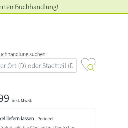
hrten
Buchhandlung!
‍u‍c‍h‍h‍a‍n‍d‍l‍u‍n‍g‍ ‍s‍u‍c‍h‍e‍n‍:‍
,99
inkl. MwSt.
kel liefern lassen
- Portofrei
Sofort lieferbar
(Versand mit Deutscher