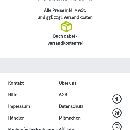
Alle Preise inkl. MwSt.
und ggf. zzgl.
Versandkosten
Buch dabei -
versandkostenfrei
Kontakt
Über uns
Hilfe
AGB
Impressum
Datenschutz
Händler
Mitmachen
Barrierefreiheitserklärung
Affiliate