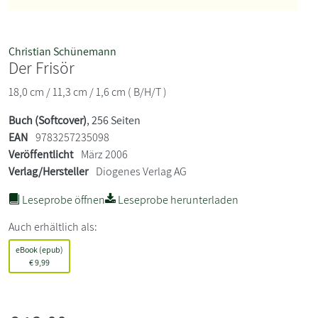
Christian Schünemann
Der Frisör
18,0 cm / 11,3 cm / 1,6 cm ( B/H/T )
Buch (Softcover)
, 256 Seiten
EAN
9783257235098
Veröffentlicht
März 2006
Verlag/Hersteller
Diogenes Verlag AG
Leseprobe öffnen
Leseprobe herunterladen
Auch erhältlich als:
eBook (epub)
€
9,99