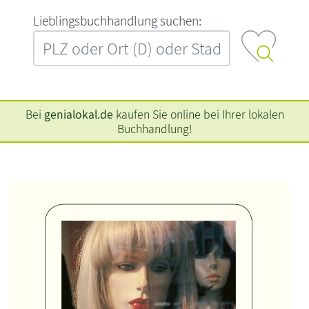
L‍i‍e‍b‍l‍i‍n‍g‍s‍b‍u‍c‍h‍h‍a‍n‍d‍l‍u‍n‍g‍ ‍s‍u‍c‍h‍e‍n‍:‍
Bei
genialokal.de
kaufen Sie online bei Ihrer lokalen
Buchhandlung!