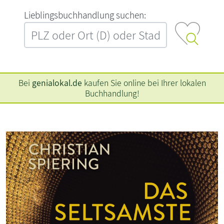
L‍i‍e‍b‍l‍i‍n‍g‍s‍b‍u‍c‍h‍h‍a‍n‍d‍l‍u‍n‍g‍ ‍s‍u‍c‍h‍e‍n‍:‍
Bei
genialokal.de
kaufen Sie online bei Ihrer lokalen
Buchhandlung!