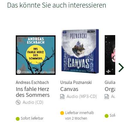
Das könnte Sie auch interessieren
Andreas Eschbach
Ursula Poznanski
Giulia Enders
Ins fahle Herz
Canvas
Organisch
des Sommers
Audio (MP3-CD)
Audio (MP
Audio (CD)
Lieferbar innerhalb
Sofort lieferba
von 2 Wochen
Sofort lieferbar