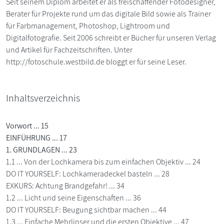
Seit seinem Diplom arbeitet er als freischaffender Fotodesigner,
Berater für Projekte rund um das digitale Bild sowie als Trainer
für Farbmanagement, Photoshop, Lightroom und
Digitalfotografie. Seit 2006 schreibt er Bücher für unseren Verlag
und Artikel für Fachzeitschriften. Unter
http://fotoschule.westbild.de bloggt er für seine Leser.
Inhaltsverzeichnis
Vorwort ... 15
EINFÜHRUNG ... 17
1. GRUNDLAGEN ... 23
1.1 ... Von der Lochkamera bis zum einfachen Objektiv ... 24
DO IT YOURSELF: Lochkameradeckel basteln ... 28
EXKURS: Achtung Brandgefahr! ... 34
1.2 ... Licht und seine Eigenschaften ... 36
DO IT YOURSELF: Beugung sichtbar machen ... 44
1.3 ... Einfache Mehrlinser und die ersten Objektive ... 47