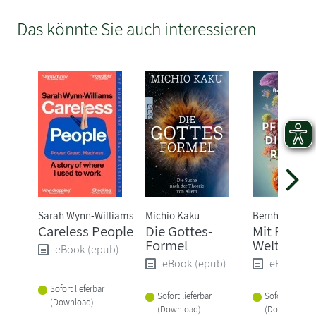
Das könnte Sie auch interessieren
Sarah Wynn-Williams
Michio Kaku
Bernhard Kege
Careless People
Die Gottes-
Mit Pflanz
Formel
Welt rette
eBook (epub)
eBook (epub)
eBook (e
Sofort lieferbar
Sofort lieferbar
Sofort lieferba
(Download)
(Download)
(Download)