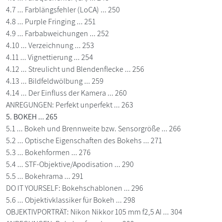
4.7 ... Farblängsfehler (LoCA) ... 250
4.8 ... Purple Fringing ... 251
4.9 ... Farbabweichungen ... 252
4.10 ... Verzeichnung ... 253
4.11 ... Vignettierung ... 254
4.12 ... Streulicht und Blendenflecke ... 256
4.13 ... Bildfeldwölbung ... 259
4.14 ... Der Einfluss der Kamera ... 260
ANREGUNGEN: Perfekt unperfekt ... 263
5. BOKEH ... 265
5.1 ... Bokeh und Brennweite bzw. Sensorgröße ... 266
5.2 ... Optische Eigenschaften des Bokehs ... 271
5.3 ... Bokehformen ... 276
5.4 ... STF-Objektive/Apodisation ... 290
5.5 ... Bokehrama ... 291
DO IT YOURSELF: Bokehschablonen ... 296
5.6 ... Objektivklassiker für Bokeh ... 298
OBJEKTIVPORTRÄT: Nikon Nikkor 105 mm f2,5 AI ... 304