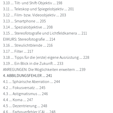
3.10 ... Tilt- und Shift-Objektiv ... 198
3.11 ... Teleskop und Spiegelobjektiv ... 201
3.12 ... Film- bzw. Videoobjektiv ... 203
3.13 ... Smartphone ... 205
3.14 ... Spezialobjektive ... 208
3.15 ... Stereofotografie und Lichtfeldkamera ... 211
EXKURS: Stereofotografie ... 214
3.16 ... Streulichtblende ... 216
3.17 ... Filter ... 217
3.18 ... Tipps für die (erste) eigene Ausrüstung ... 228
3.19 ... Ein Blick in die Zukunft ... 233
ANREGUNGEN: Die Möglichkeiten erweitern ... 239
4. ABBILDUNGSFEHLER ... 241
4.1 ... Sphärische Aberration ... 244
4.2 ... Fokusversatz ... 245
4.3 ... Astigmatismus ... 246
4.4 ... Koma ... 247
4.5 ... Dezentrierung ... 248
4.6 ... Farbquerfehler (CA) ... 248