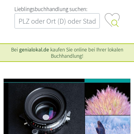
L‍i‍e‍b‍l‍i‍n‍g‍s‍b‍u‍c‍h‍h‍a‍n‍d‍l‍u‍n‍g‍ ‍s‍u‍c‍h‍e‍n‍:‍
Bei
genialokal.de
kaufen Sie online bei Ihrer lokalen
Buchhandlung!