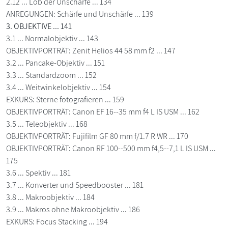
2.12 ... Lob der Unschärfe ... 134
ANREGUNGEN: Schärfe und Unschärfe ... 139
3. OBJEKTIVE ... 141
3.1 ... Normalobjektiv ... 143
OBJEKTIVPORTRÄT: Zenit Helios 44 58 mm f2 ... 147
3.2 ... Pancake-Objektiv ... 151
3.3 ... Standardzoom ... 152
3.4 ... Weitwinkelobjektiv ... 154
EXKURS: Sterne fotografieren ... 159
OBJEKTIVPORTRÄT: Canon EF 16--35 mm f4 L IS USM ... 162
3.5 ... Teleobjektiv ... 168
OBJEKTIVPORTRÄT: Fujifilm GF 80 mm f/1.7 R WR ... 170
OBJEKTIVPORTRÄT: Canon RF 100--500 mm f4,5--7,1 L IS USM ...
175
3.6 ... Spektiv ... 181
3.7 ... Konverter und Speedbooster ... 181
3.8 ... Makroobjektiv ... 184
3.9 ... Makros ohne Makroobjektiv ... 186
EXKURS: Focus Stacking ... 194