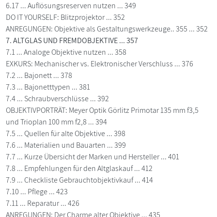
6.17 ... Auflösungsreserven nutzen ... 349
DO IT YOURSELF: Blitzprojektor ... 352
ANREGUNGEN: Objektive als Gestaltungswerkzeuge.. 355 ... 352
7. ALTGLAS UND FREMDOBJEKTIVE ... 357
7.1 ... Analoge Objektive nutzen ... 358
EXKURS: Mechanischer vs. Elektronischer Verschluss ... 376
7.2 ... Bajonett ... 378
7.3 ... Bajonetttypen ... 381
7.4 ... Schraubverschlüsse ... 392
OBJEKTIVPORTRÄT: Meyer Optik Görlitz Primotar 135 mm f3,5
und Trioplan 100 mm f2,8 ... 394
7.5 ... Quellen für alte Objektive ... 398
7.6 ... Materialien und Bauarten ... 399
7.7 ... Kurze Übersicht der Marken und Hersteller ... 401
7.8 ... Empfehlungen für den Altglaskauf ... 412
7.9 ... Checkliste Gebrauchtobjektivkauf ... 414
7.10 ... Pflege ... 423
7.11 ... Reparatur ... 426
ANREGUNGEN: Der Charme alter Objektive ... 435