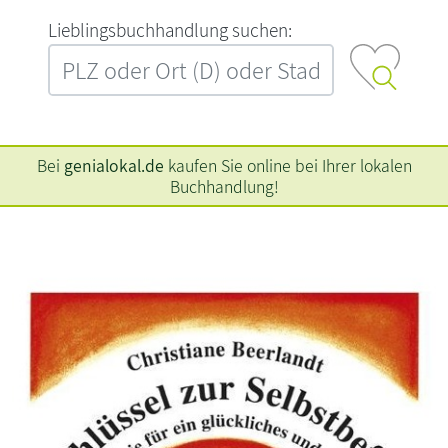
L‍i‍e‍b‍l‍i‍n‍g‍s‍b‍u‍c‍h‍h‍a‍n‍d‍l‍u‍n‍g‍ ‍s‍u‍c‍h‍e‍n‍:‍
Bei
genialokal.de
kaufen Sie online bei Ihrer lokalen
Buchhandlung!