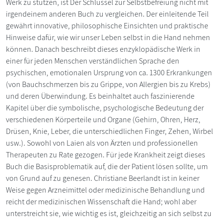
Werk zu stützen, ist Der Schlüssel zur Selbstbefreiung nicht mit
irgendeinem anderen Buch zu vergleichen. Der einleitende Teil
gewährt innovative, philosophische Einsichten und praktische
Hinweise dafür, wie wir unser Leben selbst in die Hand nehmen
können. Danach beschreibt dieses enzyklopädische Werk in
einer für jeden Menschen verständlichen Sprache den
psychischen, emotionalen Ursprung von ca. 1300 Erkrankungen
(von Bauchschmerzen bis zu Grippe, von Allergien bis zu Krebs)
und deren Überwindung. Es beinhaltet auch faszinierende
Kapitel über die symbolische, psychologische Bedeutung der
verschiedenen Körperteile und Organe (Gehirn, Ohren, Herz,
Drüsen, Knie, Leber, die unterschiedlichen Finger, Zehen, Wirbel
usw.). Sowohl von Laien als von Ärzten und professionellen
Therapeuten zu Rate gezogen. Für jede Krankheit zeigt dieses
Buch die Basisproblematik auf, die der Patient lösen sollte, um
von Grund auf zu genesen. Christiane Beerlandt ist in keiner
Weise gegen Arzneimittel oder medizinische Behandlung und
reicht der medizinischen Wissenschaft die Hand; wohl aber
unterstreicht sie, wie wichtig es ist, gleichzeitig an sich selbst zu