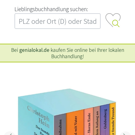
L‍i‍e‍b‍l‍i‍n‍g‍s‍b‍u‍c‍h‍h‍a‍n‍d‍l‍u‍n‍g‍ ‍s‍u‍c‍h‍e‍n‍:‍
Bei
genialokal.de
kaufen Sie online bei Ihrer lokalen
Buchhandlung!