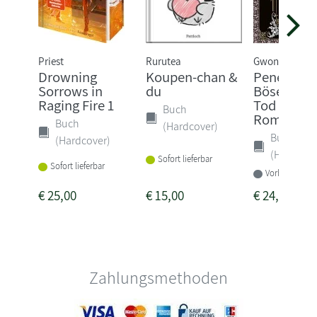
Priest
Rurutea
Gwon Gyeoeul
Drowning
Koupen-chan &
Penelope -
Sorrows in
du
Böse ist 
Raging Fire 1
Tod gewei
Buch
Rom...
Buch
(Hardcover)
Buch
(Hardcover)
(Hardcove
Sofort lieferbar
Sofort lieferbar
Vorbestellbar
€
25,00
€
15,00
€
24,00
Zahlungsmethoden