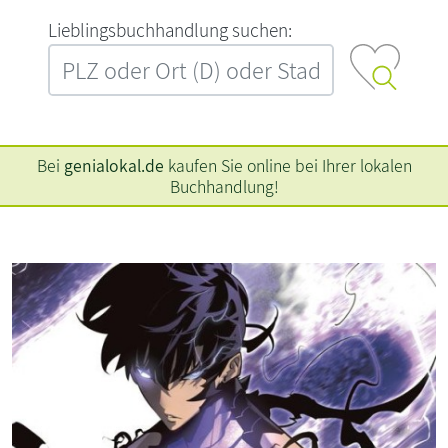
L‍i‍e‍b‍l‍i‍n‍g‍s‍b‍u‍c‍h‍h‍a‍n‍d‍l‍u‍n‍g‍ ‍s‍u‍c‍h‍e‍n‍:‍
Bei
genialokal.de
kaufen Sie online bei Ihrer lokalen
Buchhandlung!