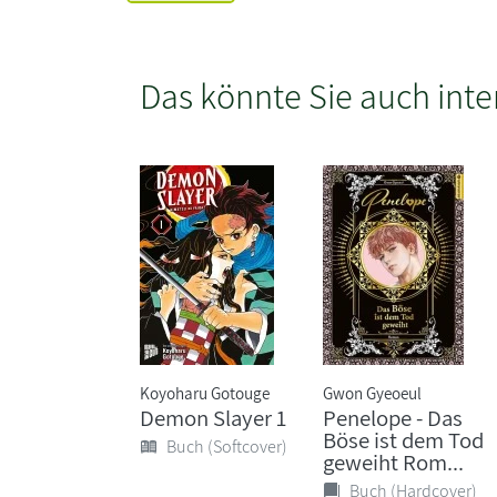
Das könnte Sie auch inte
Koyoharu Gotouge
Gwon Gyeoeul
Demon Slayer 1
Penelope - Das
Böse ist dem Tod
Buch (Softcover)
geweiht Rom...
Buch (Hardcover)