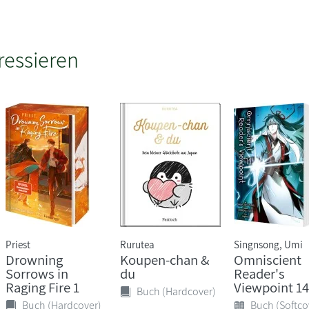
ressieren
Priest
Rurutea
Singnsong, Umi
Drowning
Koupen-chan &
Omniscient
Sorrows in
du
Reader's
Raging Fire 1
Viewpoint 14
Buch (Hardcover)
Buch (Hardcover)
Buch (Softco