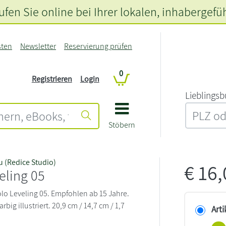
fen Sie online bei Ihrer lokalen
, inhabergefü
sten
Newsletter
Reservierung prüfen
0
Registrieren
Login
L‍i‍e‍b‍l‍i‍n‍g‍s‍b
Stöbern
 (Redice Studio)
€
16
eling 05
Solo Leveling 05. Empfohlen ab 15 Jahre.
big illustriert. 20,9 cm / 14,7 cm / 1,7
Arti