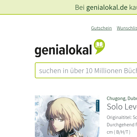
Bei
genialokal.de
kau
Gutschein
Wunschli
Chugong
,
Dubu
Solo Lev
Originaltitel: 
Durchgehend far
cm ( B/H/T )