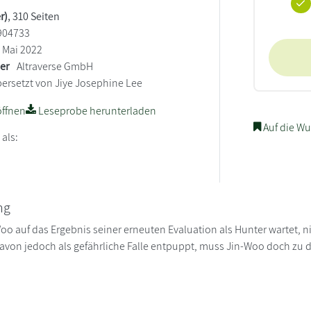
r)
, 310 Seiten
904733
Mai 2022
ler
Altraverse GmbH
ersetzt von Jiye Josephine Lee
ffnen
Leseprobe herunterladen
Auf die Wu
 als:
ng
o auf das Ergebnis seiner erneuten Evaluation als Hunter wartet, ni
 davon jedoch als gefährliche Falle entpuppt, muss Jin-Woo doch zu d