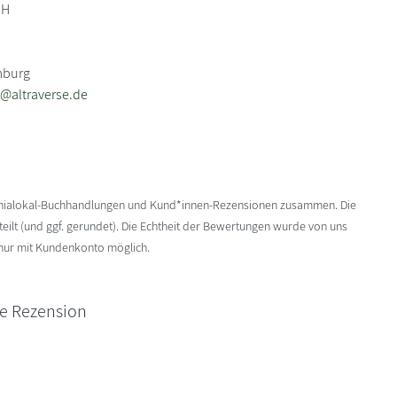
bH
a
mburg
@altraverse.de
enialokal-Buchhandlungen und Kund*innen-Rezensionen zusammen. Die
ilt (und ggf. gerundet). Die Echtheit der Bewertungen wurde von uns
 nur mit Kundenkonto möglich.
ne Rezension