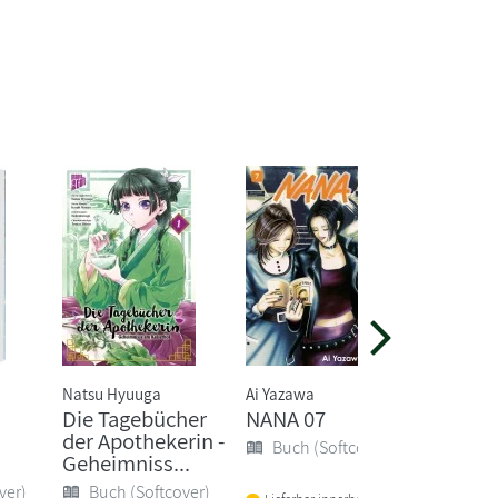
Natsu Hyuuga
Ai Yazawa
Ai Yazaw
Die Tagebücher
NANA 07
NANA 
der Apothekerin -
Buch (Softcover)
Buch 
Geheimniss...
ver)
Buch (Softcover)