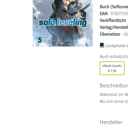
Buch (Softcove
EAN
9783753
Veröffentlicht
Verlag/Herstel
Übersetzer
Üb
Leseprobe ö
Auch erhältlich
eBook (epub)
€
7,99
Beschreibu
Während Jin-Wo
Als sich einer
Hersteller