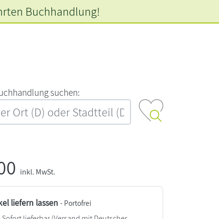
hrten
Buchhandlung!
‍u‍c‍h‍h‍a‍n‍d‍l‍u‍n‍g‍ ‍s‍u‍c‍h‍e‍n‍:‍
,00
inkl. MwSt.
kel liefern lassen
- Portofrei
Sofort lieferbar
(Versand mit Deutscher