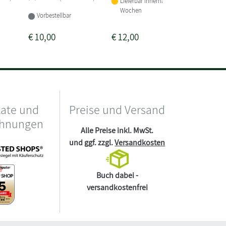
Lieferbar innerhalb von 2
Sofort li
Wochen
Vorbestellbar
€
10,00
€
12,00
€
12,00
kate und
Preise und Versand
chnungen
Alle Preise inkl. MwSt.
und ggf. zzgl.
Versandkosten
Buch dabei -
versandkostenfrei