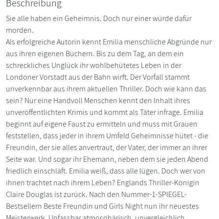
Beschreibung
Sie alle haben ein Geheimnis. Doch nur einer würde dafür
morden.
Als erfolgreiche Autorin kennt Emilia menschliche Abgründe nur
aus ihren eigenen Büchern. Bis zu dem Tag, an dem ein
schreckliches Unglück ihr wohlbehütetes Leben in der
Londoner Vorstadt aus der Bahn wirft. Der Vorfall stammt
unverkennbar aus ihrem aktuellen Thriller. Doch wie kann das
sein? Nur eine Handvoll Menschen kennt den Inhalt ihres
unveröffentlichten Krimis und kommt als Täter infrage. Emilia
beginnt auf eigene Faust zu ermitteln und muss mit Grauen
feststellen, dass jeder in ihrem Umfeld Geheimnisse hütet - die
Freundin, der sie alles anvertraut, der Vater, der immer an ihrer
Seite war. Und sogar ihr Ehemann, neben dem sie jeden Abend
friedlich einschläft. Emilia weiß, dass alle lügen. Doch wer von
ihnen trachtet nach ihrem Leben? Englands Thriller-Königin
Claire Douglas ist zurück. Nach den Nummer-1-SPIEGEL-
Bestsellern Beste Freundin und Girls Night nun ihr neuestes
Meisterwerk. Unfassbar atmosphärisch, unvergleichlich