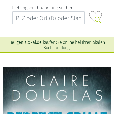
L‍i‍e‍b‍l‍i‍n‍g‍s‍b‍u‍c‍h‍h‍a‍n‍d‍l‍u‍n‍g‍ ‍s‍u‍c‍h‍e‍n‍:‍
Bei
genialokal.de
kaufen Sie online bei Ihrer lokalen
Buchhandlung!