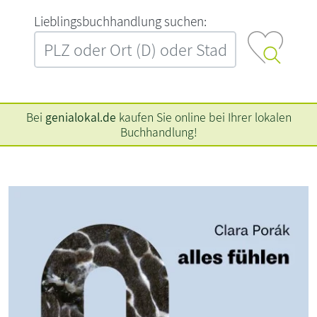
L‍i‍e‍b‍l‍i‍n‍g‍s‍b‍u‍c‍h‍h‍a‍n‍d‍l‍u‍n‍g‍ ‍s‍u‍c‍h‍e‍n‍:‍
Bei
genialokal.de
kaufen Sie online bei Ihrer lokalen
Buchhandlung!