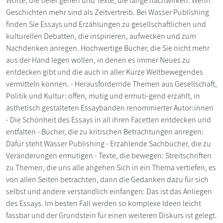
Worte, die tiefer gehen und Texte, die lange nachwirken: Wenn
Geschichten mehr sind als Zeitvertreib. Bei Wasser Publishing
finden Sie Essays und Erzählungen zu gesellschaftlichen und
kulturellen Debatten, die inspirieren, aufwecken und zum
Nachdenken anregen. Hochwertige Bücher, die Sie nicht mehr
aus der Hand legen wollen, in denen es immer Neues zu
entdecken gibt und die auch in aller Kürze Weltbewegendes
vermitteln können. - Herausfordernde Themen aus Gesellschaft,
Politik und Kultur: offen, mutig und ermuti-gend erzählt, in
ästhetisch gestalteten Essaybänden renommierter Autor:innen
- Die Schönheit des Essays in all ihren Facetten entdecken und
entfalten - Bücher, die zu kritischen Betrachtungen anregen:
Dafür steht Wasser Publishing - Erzählende Sachbücher, die zu
Veränderungen ermutigen - Texte, die bewegen: Streitschriften
zu Themen, die uns alle angehen Sich in ein Thema vertiefen, es
von allen Seiten betrachten, dann die Gedanken dazu für sich
selbst und andere verständlich einfangen: Das ist das Anliegen
des Essays. Im besten Fall werden so komplexe Ideen leicht
fassbar und der Grundstein für einen weiteren Diskurs ist gelegt.