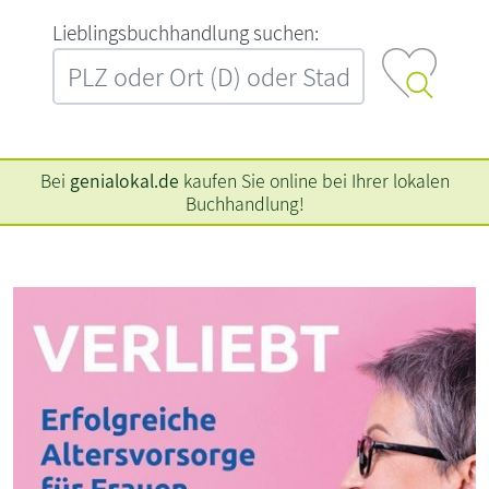
L‍i‍e‍b‍l‍i‍n‍g‍s‍b‍u‍c‍h‍h‍a‍n‍d‍l‍u‍n‍g‍ ‍s‍u‍c‍h‍e‍n‍:‍
Bei
genialokal.de
kaufen Sie online bei Ihrer lokalen
Buchhandlung!