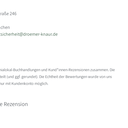
traße 246
nchen
tsicherheit@droemer-knaur.de
enialokal-Buchhandlungen und Kund*innen-Rezensionen zusammen. Die
ilt (und ggf. gerundet). Die Echtheit der Bewertungen wurde von uns
 nur mit Kundenkonto möglich.
ne Rezension