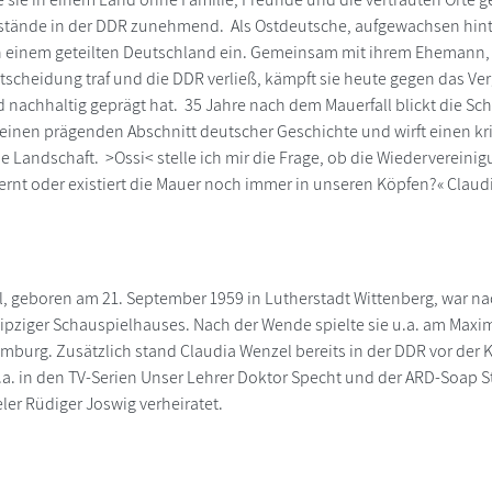
stände in der DDR zunehmend. Als Ostdeutsche, aufgewachsen hinte
n einem geteilten Deutschland ein. Gemeinsam mit ihrem Ehemann, 
tscheidung traf und die DDR verließ, kämpft sie heute gegen das Ver
 nachhaltig geprägt hat. 35 Jahre nach dem Mauerfall blickt die Scha
 einen prägenden Abschnitt deutscher Geschichte und wirft einen krit
e Landschaft. >Ossi< stelle ich mir die Frage, ob die Wiedervereinig
ernt oder existiert die Mauer noch immer in unseren Köpfen?« Claud
, geboren am 21. September 1959 in Lutherstadt Wittenberg, war 
eipziger Schauspielhauses. Nach der Wende spielte sie u.a. am Maxi
mburg. Zusätzlich stand Claudia Wenzel bereits in der DDR vor der 
u.a. in den TV-Serien Unser Lehrer Doktor Specht und der ARD-Soap St
er Rüdiger Joswig verheiratet.