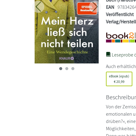
EAN
9783426
Zurück
Weiter
Veröffentlicht
Verlag/Herstel
Leseprobe ö
Auch erhältlich
eBook (epub)
€
20,99
Beschreibu
Von der Zerris
emotionalen un
drüben?«, eine
Möglichkeiten,
Denn was hätte