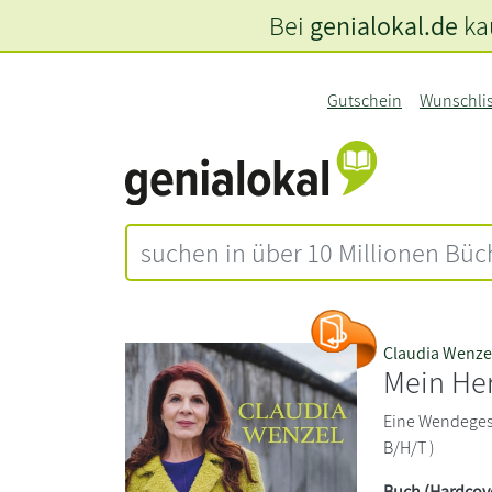
Bei
genialokal.de
kau
Gutschein
Wunschli
Claudia Wenze
Mein Her
Eine Wendegesc
B/H/T )
Buch (Hardcov