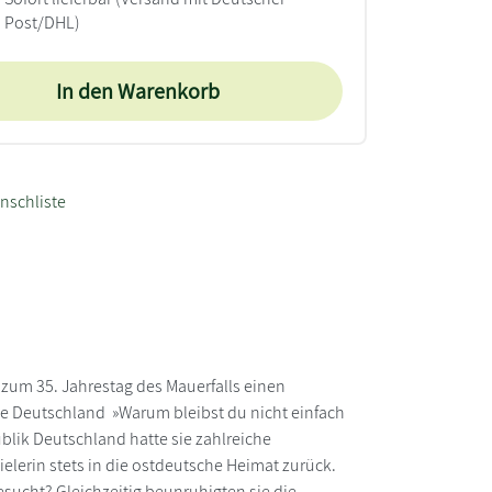
Post/DHL)
In den Warenkorb
nschliste
t zum 35. Jahrestag des Mauerfalls einen
te Deutschland »Warum bleibst du nicht einfach
blik Deutschland hatte sie zahlreiche
lerin stets in die ostdeutsche Heimat zurück.
esucht? Gleichzeitig beunruhigten sie die