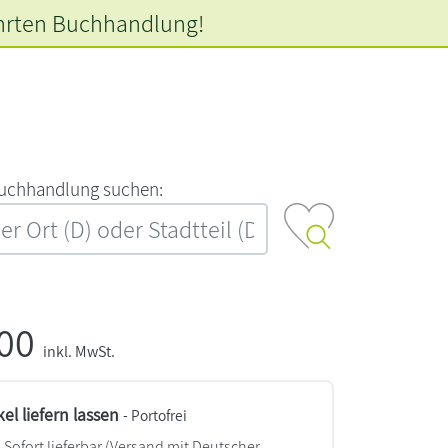
hrten
Buchhandlung!
‍u‍c‍h‍h‍a‍n‍d‍l‍u‍n‍g‍ ‍s‍u‍c‍h‍e‍n‍:‍
,00
inkl. MwSt.
kel liefern lassen
- Portofrei
Sofort lieferbar
(Versand mit Deutscher