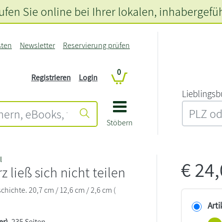
fen Sie online bei Ihrer lokalen
, inhabergefü
sten
Newsletter
Reservierung prüfen
0
Registrieren
Login
L‍i‍e‍b‍l‍i‍n‍g‍s‍b
Stöbern
l
€
24
z ließ sich nicht teilen
hichte. 20,7 cm / 12,6 cm / 2,6 cm (
Arti
er)
, 235 Seiten