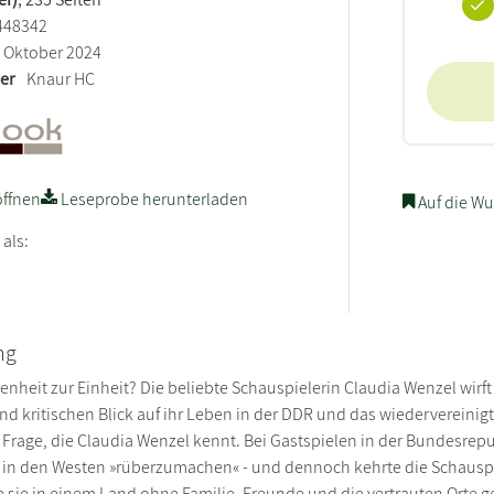
448342
Oktober 2024
ler
Knaur HC
ffnen
Leseprobe herunterladen
Auf die Wu
 als:
ng
senheit zur Einheit? Die beliebte Schauspielerin Claudia Wenzel wirf
d kritischen Blick auf ihr Leben in der DDR und das wiedervereinig
 Frage, die Claudia Wenzel kennt. Bei Gastspielen in der Bundesrepu
 in den Westen »rüberzumachen« - und dennoch kehrte die Schauspie
 sie in einem Land ohne Familie, Freunde und die vertrauten Orte g