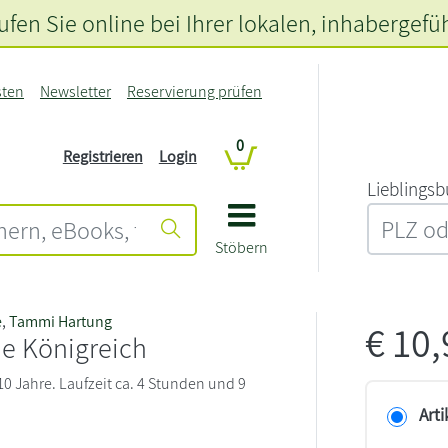
fen Sie online bei Ihrer lokalen
, inhabergefü
sten
Newsletter
Reservierung prüfen
0
Registrieren
Login
L‍i‍e‍b‍l‍i‍n‍g‍s‍b
Stöbern
e
,
Tammi Hartung
€
10
e Königreich
0 Jahre. Laufzeit ca. 4 Stunden und 9
Arti