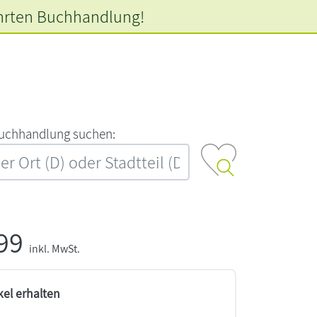
hrten
Buchhandlung!
‍u‍c‍h‍h‍a‍n‍d‍l‍u‍n‍g‍ ‍s‍u‍c‍h‍e‍n‍:‍
,99
inkl. MwSt.
kel erhalten