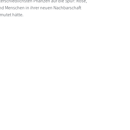
erschiedlichsten Pflanzen auf die Spur: Rose,
und Menschen in ihrer neuen Nachbarschaft
rmutet hätte.