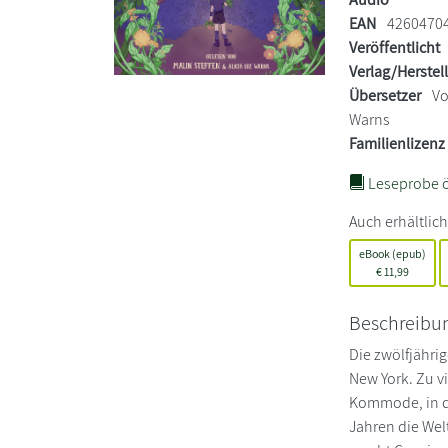
EAN
4260470
Veröffentlicht
Verlag/Herstel
Übersetzer
Vo
Warns
Familienlizenz
Leseprobe ö
Auch erhältlich
eBook (epub)
€
11,99
Beschreibu
Die zwölfjähri
New York. Zu v
Kommode, in de
Jahren die Welt