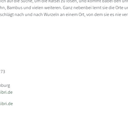
ich auf die Suche, um die Rätsel zu lösen, und kommt dabei den unt
n, Bambus und vielen weiteren. Ganz nebenbei lernt sie die Orte 
 schlägt nach und nach Wurzeln an einem Ort, von dem sie es nie ve
273
mburg
bri.de
ibri.de