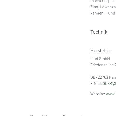
macht Caspia s
Zimt, Löwenzah
kennen ... und
Technik
Hersteller
Libri GmbH
Friedensallee 
DE - 22763 Ha
E-Mail:
GPSR@li
Website:
www.l