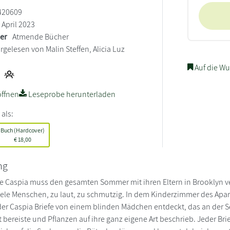
420609
April 2023
ler
Atmende Bücher
rgelesen von Malin Steffen, Alicia Luz
Auf die Wu
ffnen
Leseprobe herunterladen
 als:
Buch (Hardcover)
€
18,00
ng
ge Caspia muss den gesamten Sommer mit ihren Eltern in Brooklyn ve
iele Menschen, zu laut, zu schmutzig. In dem Kinderzimmer des Apart
r Caspia Briefe von einem blinden Mädchen entdeckt, das an der Sei
 bereiste und Pflanzen auf ihre ganz eigene Art beschrieb. Jeder Bri