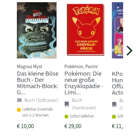
Magnus Myst
Pokémon, Panini
Das kleine Böse
Pokémon: Die
KPop Dem
Buch - Der
neue große
Hunters -
Mitmach-Block:
Enzyklopädie -
Offizielles
G...
Limi...
Activity B
Buch (Softcover)
Buch
Buch
(Hardcover)
(Hardcove
Lieferbar innerhalb
von 1-2 Wochen
Sofort lieferbar
Sofort lieferba
€
10,00
€
29,00
€
11,99