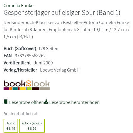
Cornelia Funke
Gespensterjäger auf eisiger Spur (Band 1)
Der Kinderbuch-Klassiker von Bestseller-Autorin Cornelia Funke
für Kinder ab 8 Jahren. Empfohlen ab 8 Jahre. 19,0 cm / 12,7 cm /
1,5 cm ( B/H/T )
Buch (Softcover)
, 128 Seiten
EAN
9783785568262
Veröffentlicht
Juni 2009
Verlag/Hersteller
Loewe Verlag GmbH
Leseprobe öffnen
Leseprobe herunterladen
Auch erhältlich als:
Audio
eBook (epub)
€
8,49
€
8,99