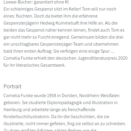
Loewe-Bücher: garantiert ohne KI
Ein schleimiges Gespenst sitzt im Keller! Tom will nur noch
eines: flüchten. Doch da bietet ihm die erfahrene
Gespensterjägerin Hedwig Kümmelsaft ihre Hilfe an. Als die
beiden das Gespenst näher kennen lernen, findet auch Tom es
gar nicht mehr so Furcht erregend. Gemeinsam bilden die drei
ein unschlagbares Gespensterjäger-Team und übernehmen
bald ihren ersten Auftrag: Sie verfolgen eine eisige Spur ...
Cornelia Funke erhielt den deutschen Jugendliteraturpreis 2020
für ihr literarisches Gesamtwerk.
Portrait
Cornelia Funke wurde 1958 in Dorsten, Nordrhein-Westfalen
geboren. Sie studierte Diplompädagogik und Illustration in
Hamburg und arbeitete lange als freischaffende
Kinderbuchillustratorin. Da ihr die Geschichten, die sie
illustrierte, nicht immer gefielen, fing sie selbst an zu schreiben.
Zu ihren größten Erfolgen zählen Reihen wie die