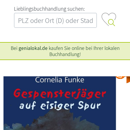
L‍i‍e‍b‍l‍i‍n‍g‍s‍b‍u‍c‍h‍h‍a‍n‍d‍l‍u‍n‍g‍ ‍s‍u‍c‍h‍e‍n‍:‍
Bei
genialokal.de
kaufen Sie online bei Ihrer lokalen
Buchhandlung!