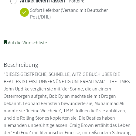
Artikel liefern lassen
- Portofrei
Sofort lieferbar
(Versand mit Deutscher
Post/DHL)
Auf die Wunschliste
Beschreibung
"DIESES GEISTREICHE, SCHNELLE, WITZIGE BUCH ÜBER DIE
BEATLES IST FAST UNVERNÜNFTIG UNTERHALTSAM." - THE TIMES
John Updike verglich sie mit 'der Sonne, die an einem
Ostermorgen aufgeht', Bob Dylan machte sie mit Drogen
bekannt. Leonard Bernstein bewunderte sie, Muhammad Ali
nannte sie 'kleine Weicheier', J.R.R. Tolkien ließ sie abblitzen,
und die Rolling Stones kopierten sie. Die Beatles haben
niemanden unberührt gelassen. Craig Brown erzählt das Leben
der 'Fab Four' mit literarischer Finesse, mitreißendem Schwung