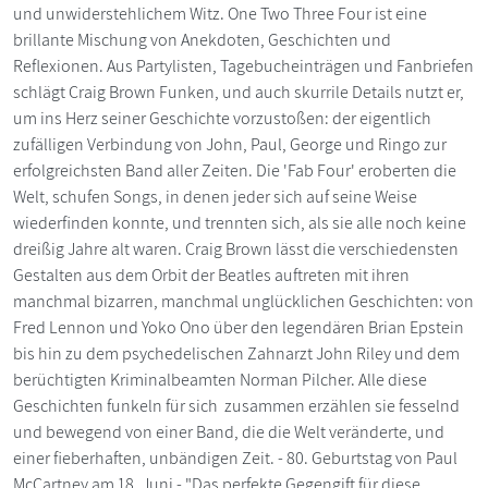
und unwiderstehlichem Witz. One Two Three Four ist eine
brillante Mischung von Anekdoten, Geschichten und
Reflexionen. Aus Partylisten, Tagebucheinträgen und Fanbriefen
schlägt Craig Brown Funken, und auch skurrile Details nutzt er,
um ins Herz seiner Geschichte vorzustoßen: der eigentlich
zufälligen Verbindung von John, Paul, George und Ringo zur
erfolgreichsten Band aller Zeiten. Die 'Fab Four' eroberten die
Welt, schufen Songs, in denen jeder sich auf seine Weise
wiederfinden konnte, und trennten sich, als sie alle noch keine
dreißig Jahre alt waren. Craig Brown lässt die verschiedensten
Gestalten aus dem Orbit der Beatles auftreten mit ihren
manchmal bizarren, manchmal unglücklichen Geschichten: von
Fred Lennon und Yoko Ono über den legendären Brian Epstein
bis hin zu dem psychedelischen Zahnarzt John Riley und dem
berüchtigten Kriminalbeamten Norman Pilcher. Alle diese
Geschichten funkeln für sich  zusammen erzählen sie fesselnd
und bewegend von einer Band, die die Welt veränderte, und
einer fieberhaften, unbändigen Zeit. - 80. Geburtstag von Paul
McCartney am 18. Juni - "Das perfekte Gegengift für diese