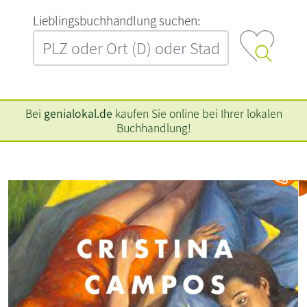
L‍i‍e‍b‍l‍i‍n‍g‍s‍b‍u‍c‍h‍h‍a‍n‍d‍l‍u‍n‍g‍ ‍s‍u‍c‍h‍e‍n‍:‍
Bei
genialokal.de
kaufen Sie online bei Ihrer lokalen
Buchhandlung!