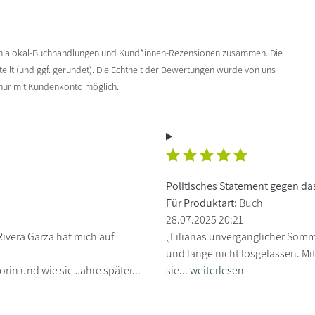
enialokal-Buchhandlungen und Kund*innen-Rezensionen zusammen. Die
ilt (und ggf. gerundet). Die Echtheit der Bewertungen wurde von uns
 nur mit Kundenkonto möglich.
Politisches Statement gegen d
Für Produktart:
Buch
28.07.2025 20:21
ivera Garza hat mich auf
„Lilianas unvergänglicher Somme
und lange nicht losgelassen. Mit
in und wie sie Jahre später...
sie...
weiterlesen