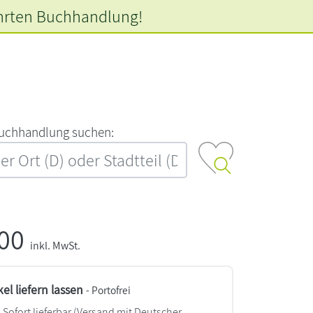
hrten
Buchhandlung!
‍u‍c‍h‍h‍a‍n‍d‍l‍u‍n‍g‍ ‍s‍u‍c‍h‍e‍n‍:‍
,00
inkl. MwSt.
kel liefern lassen
- Portofrei
Sofort lieferbar
(Versand mit Deutscher