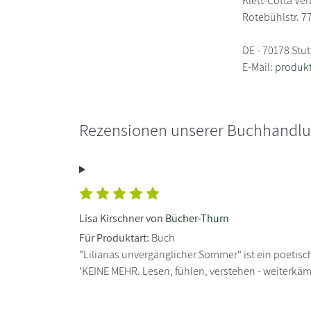
Klett-Cotta Ver
Rotebühlstr. 7
DE - 70178 Stut
E-Mail:
produkt
Rezensionen unserer Buchhandl
Lisa Kirschner von
Bücher-Thurn
Für Produktart:
Buch
"Lilianas unvergänglicher Sommer" ist ein poetisc
'KEINE MEHR. Lesen, fühlen, verstehen - weiterkämp