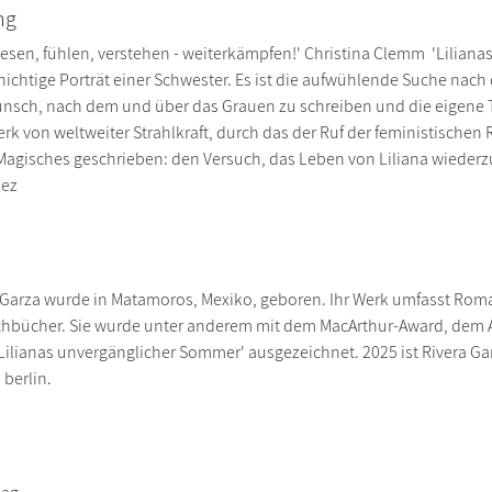
ng
esen, fühlen, verstehen - weiterkämpfen!' Christina Clemm 'Liliana
hichtige Porträt einer Schwester. Es ist die aufwühlende Suche nach 
sch, nach dem und über das Grauen zu schreiben und die eigene Tr
erk von weltweiter Strahlkraft, durch das der Ruf der feministischen 
 Magisches geschrieben: den Versuch, das Leben von Liliana wiederz
uez
a Garza wurde in Matamoros, Mexiko, geboren. Ihr Werk umfasst Ro
achbücher. Sie wurde unter anderem mit dem MacArthur-Award, dem A
 'Lilianas unvergänglicher Sommer' ausgezeichnet. 2025 ist Rivera Ga
l berlin.