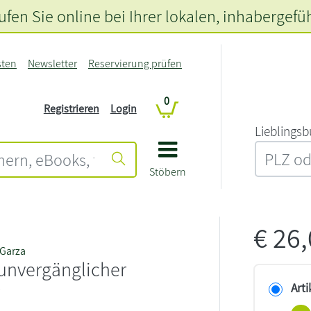
fen Sie online bei Ihrer lokalen
, inhabergefü
sten
Newsletter
Reservierung prüfen
0
Registrieren
Login
L‍i‍e‍b‍l‍i‍n‍g‍s‍b
Stöbern
€
26
 Garza
 unvergänglicher
r
Arti