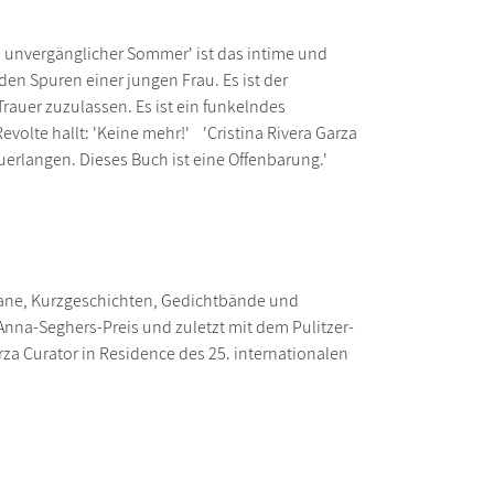
s unvergänglicher Sommer' ist das intime und
den Spuren einer jungen Frau. Es ist der
auer zuzulassen. Es ist ein funkelndes
Revolte hallt: 'Keine mehr!' 'Cristina Rivera Garza
uerlangen. Dieses Buch ist eine Offenbarung.'
mane, Kurzgeschichten, Gedichtbände und
nna-Seghers-Preis und zuletzt mit dem Pulitzer-
rza Curator in Residence des 25. internationalen