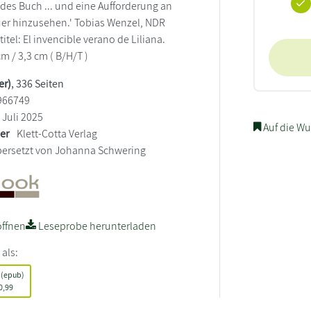
des Buch ... und eine Aufforderung an
uer hinzusehen.' Tobias Wenzel, NDR
titel: El invencible verano de Liliana.
cm / 3,3 cm ( B/H/T )
er)
, 336 Seiten
966749
Juli 2025
Auf die Wu
ler
Klett-Cotta Verlag
ersetzt von Johanna Schwering
ffnen
Leseprobe herunterladen
 als:
 (epub)
0,99