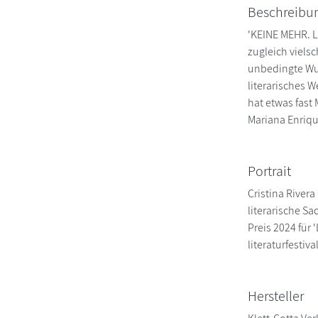
Beschreibu
'KEINE MEHR. L
zugleich vielsc
unbedingte Wun
literarisches W
hat etwas fast
Mariana Enriq
Portrait
Cristina River
literarische S
Preis 2024 für
literaturfestiva
Hersteller