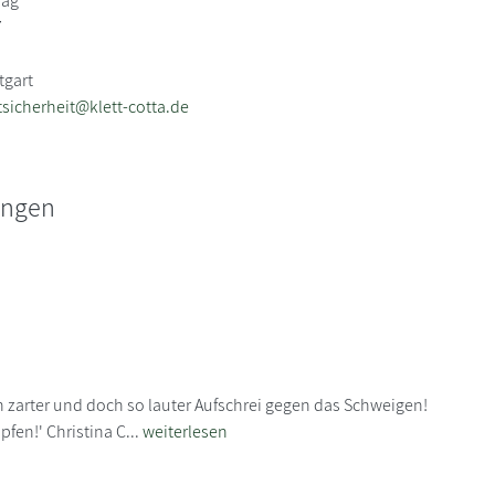
lag
7
tgart
sicherheit@klett-cotta.de
ungen
h zarter und doch so lauter Aufschrei gegen das Schweigen!
fen!' Christina C...
weiterlesen