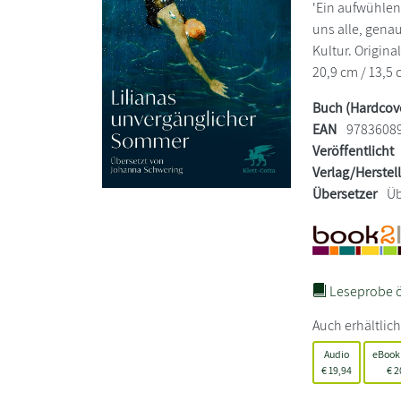
'Ein aufwühlen
uns alle, gena
Kultur. Original
20,9 cm / 13,5 
Buch (Hardcov
EAN
9783608
Veröffentlicht
Verlag/Herstel
Übersetzer
Üb
Leseprobe ö
Auch erhältlich
Audio
eBook
€
19,94
€
2