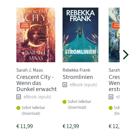
Sarah J. Maas
Rebekka Frank
Sarah J. Maas
Crescent City -
Stromlinien
Crescent C
Wenn das
Wenn ein 
eBook (epub)
Dunkel erwacht
erstrahlt
eBook (epub)
eBook (e
Sofort lieferbar
(Download)
Sofort lieferbar
Sofort lieferba
(Download)
(Download)
€
11,99
€
12,99
€
12,99