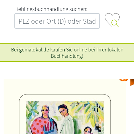
L‍i‍e‍b‍l‍i‍n‍g‍s‍b‍u‍c‍h‍h‍a‍n‍d‍l‍u‍n‍g‍ ‍s‍u‍c‍h‍e‍n‍:‍
Bei
genialokal.de
kaufen Sie online bei Ihrer lokalen
Buchhandlung!